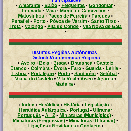
municipalities
•
Amarante
•
Baião
•
Felgueiras
•
Gondomar
•
Lousada
•
Maia
•
Marco de Canaveses
•
Matosinhos
•
Paços de Ferreira
•
Paredes
•
Penafiel
•
Porto
•
Póvoa de Varzim
•
Santo Tirso
•
Trofa
•
Valongo
•
Vila do Conde
•
Vila Nova de Gaia
•
Distritos/Regiões Autónomas -
Districts/Autonomous Regions
•
Aveiro
•
Beja
•
Braga
•
Bragança
•
Castelo
Branco
•
Coimbra
•
Évora
•
Faro
•
Guarda
•
Leiria
•
Lisboa
•
Portalegre
•
Porto
•
Santarém
•
Setúbal
•
Viana do Castelo
•
Vila Real
•
Viseu
•
Açores
•
Madeira
•
•
Index
•
Heráldica
•
História
•
Legislação
•
Heráldica Autárquica
•
Portugal
•
Ultramar
Português
•
A - Z
•
Miniaturas (Municípios)
•
Miniaturas (Freguesias)
•
Miniaturas (Ultramar)
•
Ligações
•
Novidades
•
Contacto
•