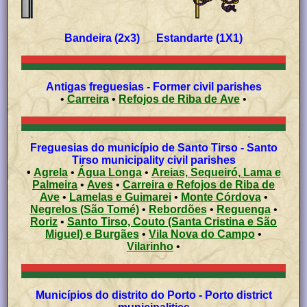
Bandeira (2x3) Estandarte (1X1)
Antigas freguesias - Former civil parishes
•
Carreira
•
Refojos de Riba de Ave
•
Freguesias do município de Santo Tirso - Santo
Tirso municipality civil parishes
•
Agrela
•
Água Longa
•
Areias, Sequeiró, Lama e
Palmeira
•
Aves
•
Carreira e Refojos de Riba de
Ave
•
Lamelas e Guimarei
•
Monte Córdova
•
Negrelos (São Tomé)
•
Rebordões
•
Reguenga
•
Roriz
•
Santo Tirso, Couto (Santa Cristina e São
Miguel) e Burgães
•
Vila Nova do Campo
•
Vilarinho
•
Municípios do distrito do Porto - Porto district