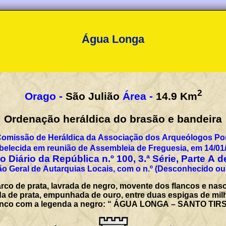
Água Longa
2
Orago -
São Julião
Área -
14.9
Km
Ordenação heráldica do brasão e bandeira
Comissão de Heráldica da Associação dos Arqueólogos Por
belecida em reunião de Assembleia de Freguesia, em 14/01
 Diário da República n.º 100, 3.ª Série, Parte A 
o Geral de Autarquias Locais, com o n.º (Desconhecido ou
rco de prata, lavrada de negro, movente dos flancos e nas
ada de prata, empunhada de ouro, entre duas espigas de mil
l branco com a legenda a negro: “ ÁGUA LONGA – SANTO TIRS