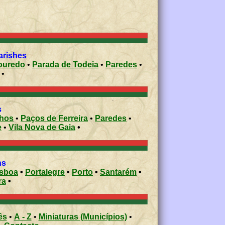
arishes
ouredo
•
Parada de Todeia
•
Paredes
•
•
s
nhos
•
Paços de Ferreira
•
Paredes
•
e
•
Vila Nova de Gaia
•
ons
isboa
•
Portalegre
•
Porto
•
Santarém
•
ra
•
ês
•
A - Z
•
Miniaturas (Municípios)
•