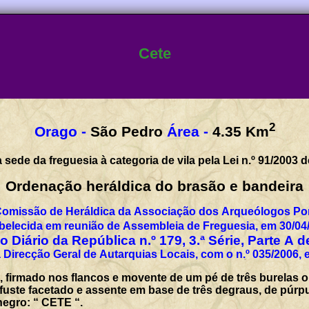
Cete
2
Orago -
São Pedro
Área -
4.35
Km
sede da freguesia à categoria de vila pela Lei n.º 91/2003 
Ordenação heráldica do brasão e bandeira
Comissão de Heráldica da Associação dos Arqueólogos Por
belecida em reunião de Assembleia de Freguesia, em 30/04
 Diário da República n.º 179, 3.ª Série, Parte A 
 Direcção Geral de Autarquias Locais, com o n.º 035/2006, 
, firmado nos flancos e movente de um pé de três burelas o
 fuste facetado e assente em base de três degraus, de púrp
negro: “ CETE “.