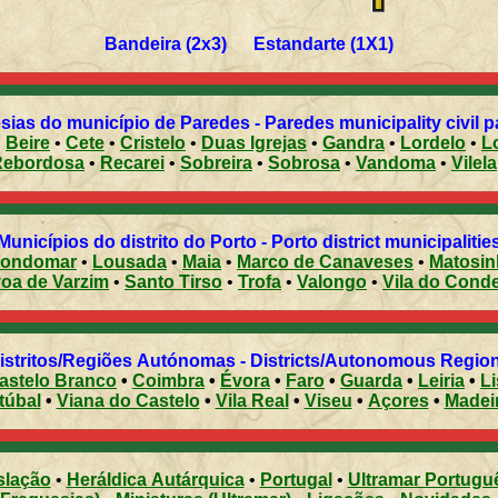
Bandeira (2x3) Estandarte (1X1)
sias do município de Paredes - Paredes municipality civil p
•
Beire
•
Cete
•
Cristelo
•
Duas Igrejas
•
Gandra
•
Lordelo
•
L
Rebordosa
•
Recarei
•
Sobreira
•
Sobrosa
•
Vandoma
•
Vilela
Municípios do distrito do Porto - Porto district municipalitie
ondomar
•
Lousada
•
Maia
•
Marco de Canaveses
•
Matosi
Póvoa de Varzim
•
Santo Tirso
•
Trofa
•
Valongo
•
Vila do Cond
Distritos/Regiões Autónomas - Districts/Autonomous Regi
astelo Branco
•
Coimbra
•
Évora
•
Faro
•
Guarda
•
Leiria
•
L
túbal
•
Viana do Castelo
•
Vila Real
•
Viseu
•
Açores
•
Madei
slação
•
Heráldica Autárquica
•
Portugal
•
Ultramar Portugu