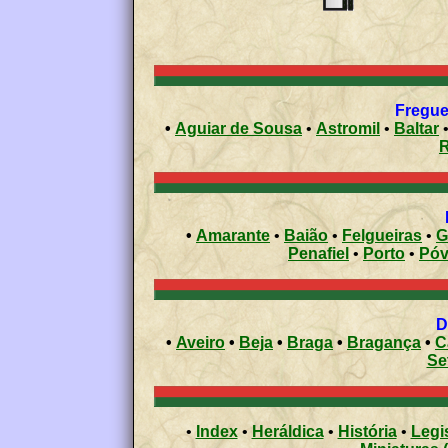
Fregue
•
Aguiar de Sousa
•
Astromil
•
Baltar
•
Amarante
•
Baião
•
Felgueiras
•
G
Penafiel
•
Porto
•
•
Aveiro
•
Beja
•
Braga
•
Bragança
•
C
Se
•
Index
•
Heráldica
•
História
•
Legi