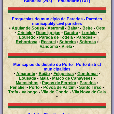
Bandeira (2x3) Estandarte (1X1)
Freguesias do município de Paredes - Paredes
municipality civil parishes
•
Aguiar de Sousa
•
Astromil
•
Baltar
•
Beire
•
Cete
•
Cristelo
•
Duas Igrejas
•
Gandra
•
Lordelo
•
Louredo
•
Parada de Todeia
•
Paredes
•
Rebordosa
•
Recarei
•
Sobreira
•
Sobrosa
•
Vandoma
•
Vilela
•
Municípios do distrito do Porto - Porto district
municipalities
•
Amarante
•
Baião
•
Felgueiras
•
Gondomar
•
Lousada
•
Maia
•
Marco de Canaveses
•
Matosinhos
•
Paços de Ferreira
•
Paredes
•
Penafiel
•
Porto
•
Póvoa de Varzim
•
Santo Tirso
•
Trofa
•
Valongo
•
Vila do Conde
•
Vila Nova de Gaia
•