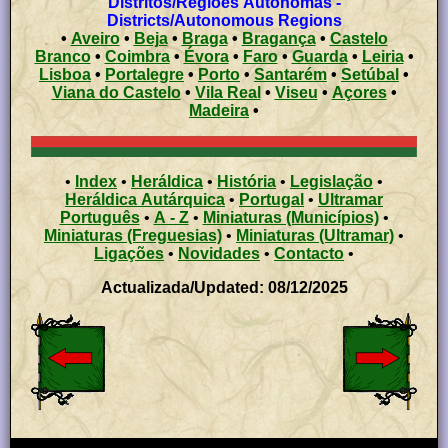
Distritos/Regiões Autónomas -
Districts/Autonomous Regions
•
Aveiro
•
Beja
•
Braga
•
Bragança
•
Castelo
Branco
•
Coimbra
•
Évora
•
Faro
•
Guarda
•
Leiria
•
Lisboa
•
Portalegre
•
Porto
•
Santarém
•
Setúbal
•
Viana do Castelo
•
Vila Real
•
Viseu
•
Açores
•
Madeira
•
•
Index
•
Heráldica
•
História
•
Legislação
•
Heráldica Autárquica
•
Portugal
•
Ultramar
Português
•
A - Z
•
Miniaturas (Municípios)
•
Miniaturas (Freguesias)
•
Miniaturas (Ultramar)
•
Ligações
•
Novidades
•
Contacto
•
Actualizada/Updated: 08/12/2025