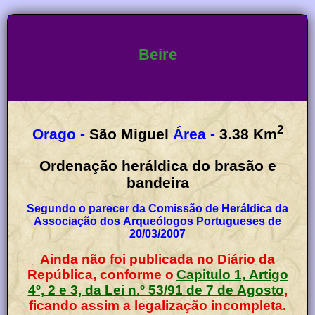
Beire
2
Orago -
São Miguel
Área -
3.38
Km
Ordenação heráldica do brasão e
bandeira
Segundo o parecer da Comissão de Heráldica da
Associação dos Arqueólogos Portugueses de
20/03/2007
Ainda não foi publicada no Diário da
República, conforme o
Capitulo 1, Artigo
4º, 2 e 3, da Lei n.º 53/91 de 7 de Agosto
,
ficando assim a legalização incompleta.