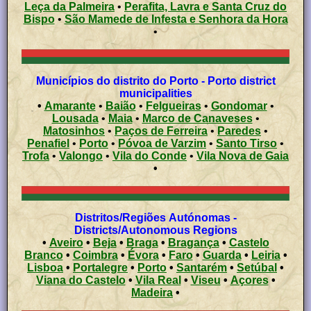
Leça da Palmeira
•
Perafita, Lavra e Santa Cruz do
Bispo
•
São Mamede de Infesta e Senhora da Hora
•
Municípios do distrito do Porto - Porto district
municipalities
•
Amarante
•
Baião
•
Felgueiras
•
Gondomar
•
Lousada
•
Maia
•
Marco de Canaveses
•
Matosinhos
•
Paços de Ferreira
•
Paredes
•
Penafiel
•
Porto
•
Póvoa de Varzim
•
Santo Tirso
•
Trofa
•
Valongo
•
Vila do Conde
•
Vila Nova de Gaia
•
Distritos/Regiões Autónomas -
Districts/Autonomous Regions
•
Aveiro
•
Beja
•
Braga
•
Bragança
•
Castelo
Branco
•
Coimbra
•
Évora
•
Faro
•
Guarda
•
Leiria
•
Lisboa
•
Portalegre
•
Porto
•
Santarém
•
Setúbal
•
Viana do Castelo
•
Vila Real
•
Viseu
•
Açores
•
Madeira
•