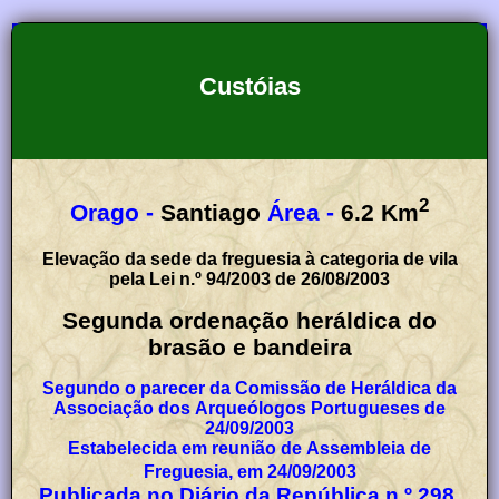
Custóias
2
Orago -
Santiago
Área -
6.2
Km
Elevação da sede da freguesia à categoria de vila
pela Lei n.º 94/2003 de 26/08/2003
Segunda ordenação heráldica do
brasão e bandeira
Segundo o parecer da Comissão de Heráldica da
Associação dos Arqueólogos Portugueses de
24/09/2003
Estabelecida em reunião de Assembleia de
Freguesia, em 24/09/2003
Publicada no Diário da República n.º 298,