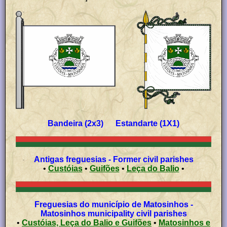
Bandeira (2x3) Estandarte (1X1)
Antigas freguesias - Former civil parishes
•
Custóias
•
Guifões
•
Leça do Balio
•
Freguesias do município de Matosinhos -
Matosinhos municipality civil parishes
•
Custóias, Leça do Balio e Guifões
•
Matosinhos e