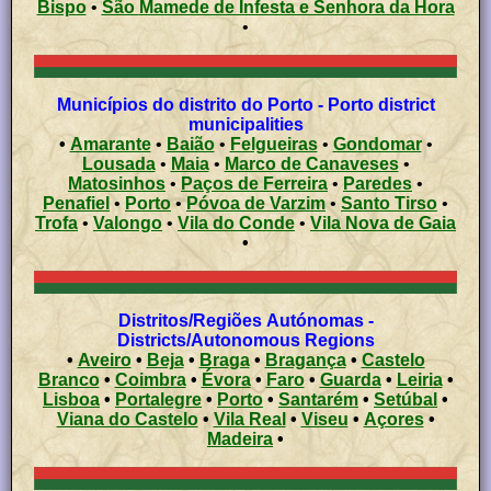
Bispo
•
São Mamede de Infesta e Senhora da Hora
•
Municípios do distrito do Porto - Porto district
municipalities
•
Amarante
•
Baião
•
Felgueiras
•
Gondomar
•
Lousada
•
Maia
•
Marco de Canaveses
•
Matosinhos
•
Paços de Ferreira
•
Paredes
•
Penafiel
•
Porto
•
Póvoa de Varzim
•
Santo Tirso
•
Trofa
•
Valongo
•
Vila do Conde
•
Vila Nova de Gaia
•
Distritos/Regiões Autónomas -
Districts/Autonomous Regions
•
Aveiro
•
Beja
•
Braga
•
Bragança
•
Castelo
Branco
•
Coimbra
•
Évora
•
Faro
•
Guarda
•
Leiria
•
Lisboa
•
Portalegre
•
Porto
•
Santarém
•
Setúbal
•
Viana do Castelo
•
Vila Real
•
Viseu
•
Açores
•
Madeira
•