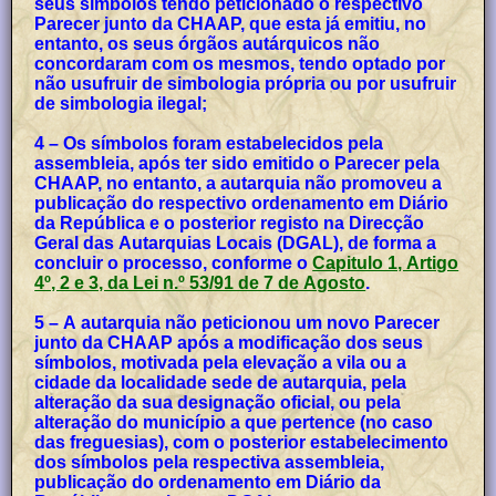
seus símbolos tendo peticionado o respectivo
Parecer junto da CHAAP, que esta já emitiu, no
entanto, os seus órgãos autárquicos não
concordaram com os mesmos, tendo optado por
não usufruir de simbologia própria ou por usufruir
de simbologia ilegal;
4 – Os símbolos foram estabelecidos pela
assembleia, após ter sido emitido o Parecer pela
CHAAP, no entanto, a autarquia não promoveu a
publicação do respectivo ordenamento em Diário
da República e o posterior registo na Direcção
Geral das Autarquias Locais (DGAL), de forma a
concluir o processo, conforme o
Capitulo 1, Artigo
4º, 2 e 3, da Lei n.º 53/91 de 7 de Agosto
.
5 – A autarquia não peticionou um novo Parecer
junto da CHAAP após a modificação dos seus
símbolos, motivada pela elevação a vila ou a
cidade da localidade sede de autarquia, pela
alteração da sua designação oficial, ou pela
alteração do município a que pertence (no caso
das freguesias), com o posterior estabelecimento
dos símbolos pela respectiva assembleia,
publicação do ordenamento em Diário da