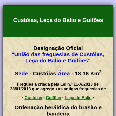
Custóias, Leça do Balio e Guifões
Designação Oficial
"União das freguesias de Custóias,
Leça do Balio e Guifões"
2
Sede -
Custóias
Área -
18.16
Km
Freguesia criada pela Lei n.º 11-A/2013 de
28/01/2013 que agregou as antigas freguesias de
•
Custóias
•
Guifões
•
Leça do Balio
•
Ordenação heráldica do brasão e
bandeira