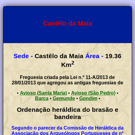
Castêlo da Maia
Sede -
Castêlo da Maia
Área -
19.36
2
Km
Freguesia criada pela Lei n.º 11-A/2013 de
28/01/2013 que agregou as antigas freguesias de
•
Avioso (Santa Maria)
•
Avioso (São Pedro)
•
Barca
•
Gemunde
•
Gondim
•
Ordenação heráldica do brasão e
bandeira
Segundo o parecer da Comissão de Heráldica da
Associação dos Arqueólogos Portugueses de nº