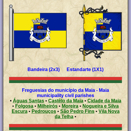
Bandeira (2x3) Estandarte (1X1)
Freguesias do município da Maia - Maia
municipality civil parishes
•
Águas Santas
•
Castêlo da Maia
•
Cidade da Maia
•
Folgosa
•
Milheirós
•
Moreira
•
Nogueira e Silva
Escura
•
Pedrouços
•
São Pedro Fins
•
Vila Nova
da Telha
•