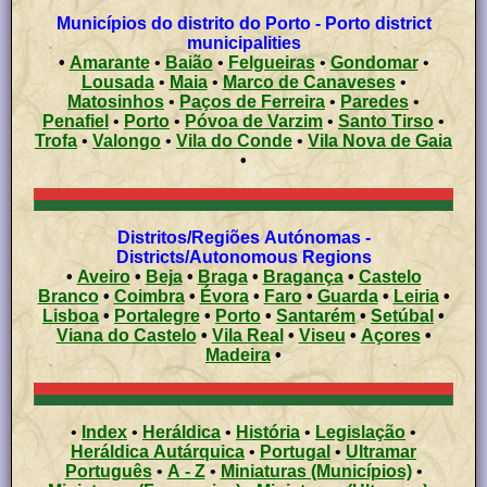
Municípios do distrito do Porto - Porto district
municipalities
•
Amarante
•
Baião
•
Felgueiras
•
Gondomar
•
Lousada
•
Maia
•
Marco de Canaveses
•
Matosinhos
•
Paços de Ferreira
•
Paredes
•
Penafiel
•
Porto
•
Póvoa de Varzim
•
Santo Tirso
•
Trofa
•
Valongo
•
Vila do Conde
•
Vila Nova de Gaia
•
Distritos/Regiões Autónomas -
Districts/Autonomous Regions
•
Aveiro
•
Beja
•
Braga
•
Bragança
•
Castelo
Branco
•
Coimbra
•
Évora
•
Faro
•
Guarda
•
Leiria
•
Lisboa
•
Portalegre
•
Porto
•
Santarém
•
Setúbal
•
Viana do Castelo
•
Vila Real
•
Viseu
•
Açores
•
Madeira
•
•
Index
•
Heráldica
•
História
•
Legislação
•
Heráldica Autárquica
•
Portugal
•
Ultramar
Português
•
A - Z
•
Miniaturas (Municípios)
•