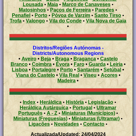
Lousada
•
Maia
•
Marco de Canaveses
•
Matosinhos
•
Paços de Ferreira
•
Paredes
•
Penafiel
•
Porto
•
Póvoa de Varzim
•
Santo Tirso
•
Trofa
•
Valongo
•
Vila do Conde
•
Vila Nova de Gaia
•
Distritos/Regiões Autónomas -
Districts/Autonomous Regions
•
Aveiro
•
Beja
•
Braga
•
Bragança
•
Castelo
Branco
•
Coimbra
•
Évora
•
Faro
•
Guarda
•
Leiria
•
Lisboa
•
Portalegre
•
Porto
•
Santarém
•
Setúbal
•
Viana do Castelo
•
Vila Real
•
Viseu
•
Açores
•
Madeira
•
•
Index
•
Heráldica
•
História
•
Legislação
•
Heráldica Autárquica
•
Portugal
•
Ultramar
Português
•
A - Z
•
Miniaturas (Municípios)
•
Miniaturas (Freguesias)
•
Miniaturas (Ultramar)
•
Ligações
•
Novidades
•
Contacto
•
Actualizada/Updated: 24/04/2024