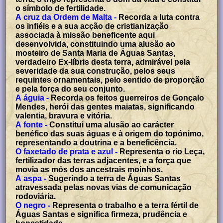
o símbolo de fertilidade.
A cruz da Ordem de Malta -
Recorda a luta contra
os infiéis e a sua acção de cristianização
associada à missão beneficente aqui
desenvolvida, constituindo uma alusão ao
mosteiro de Santa Maria de Águas Santas,
verdadeiro Ex-líbris desta terra, admirável pela
severidade da sua construção, pelos seus
requintes ornamentais, pelo sentido de proporção
e pela força do seu conjunto.
A águia -
Recorda os feitos guerreiros de Gonçalo
Mendes, herói das gentes maiatas, significando
valentia, bravura e vitória.
A fonte -
Constitui uma alusão ao carácter
benéfico das suas águas e à origem do topónimo,
representando a doutrina e a beneficência.
O faxetado de prata e azul -
Representa o rio Leça,
fertilizador das terras adjacentes, e a força que
movia as mós dos ancestrais moinhos.
A aspa -
Sugerindo a terra de Águas Santas
atravessada pelas novas vias de comunicação
rodoviária.
O negro -
Representa o trabalho e a terra fértil de
Águas Santas e significa firmeza, prudência e