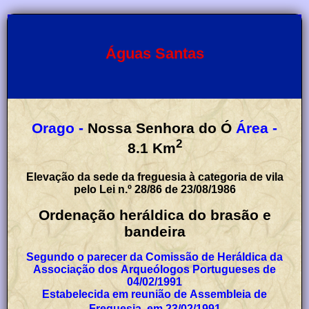
Águas Santas
Orago -
Nossa Senhora do Ó
Área -
2
8.1
Km
Elevação da sede da freguesia à categoria de vila
pelo Lei n.º 28/86 de 23/08/1986
Ordenação heráldica do brasão e
bandeira
Segundo o parecer da Comissão de Heráldica da
Associação dos Arqueólogos Portugueses de
04/02/1991
Estabelecida em reunião de Assembleia de
Freguesia, em 23/02/1991