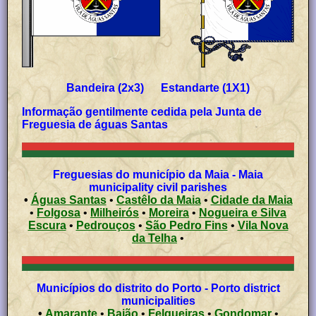
Bandeira (2x3) Estandarte (1X1)
Informação gentilmente cedida pela Junta de
Freguesia de águas Santas
Freguesias do município da Maia - Maia
municipality civil parishes
•
Águas Santas
•
Castêlo da Maia
•
Cidade da Maia
•
Folgosa
•
Milheirós
•
Moreira
•
Nogueira e Silva
Escura
•
Pedrouços
•
São Pedro Fins
•
Vila Nova
da Telha
•
Municípios do distrito do Porto - Porto district
municipalities
•
Amarante
•
Baião
•
Felgueiras
•
Gondomar
•