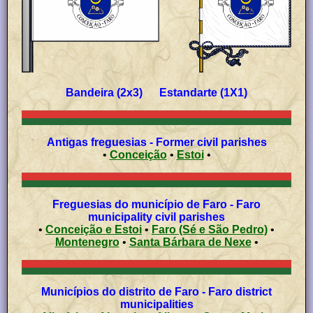
Bandeira (2x3) Estandarte (1X1)
Antigas freguesias - Former civil parishes
•
Conceição
•
Estoi
•
Freguesias do município de Faro - Faro
municipality civil parishes
•
Conceição e Estoi
•
Faro (Sé e São Pedro)
•
Montenegro
•
Santa Bárbara de Nexe
•
Municípios do distrito de Faro - Faro district
municipalities