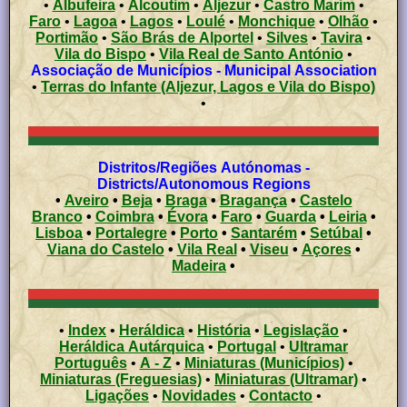
•
Albufeira
•
Alcoutim
•
Aljezur
•
Castro Marim
•
Faro
•
Lagoa
•
Lagos
•
Loulé
•
Monchique
•
Olhão
•
Portimão
•
São Brás de Alportel
•
Silves
•
Tavira
•
Vila do Bispo
•
Vila Real de Santo António
•
Associação de Municípios - Municipal Association
•
Terras do Infante (Aljezur, Lagos e Vila do Bispo)
•
Distritos/Regiões Autónomas -
Districts/Autonomous Regions
•
Aveiro
•
Beja
•
Braga
•
Bragança
•
Castelo
Branco
•
Coimbra
•
Évora
•
Faro
•
Guarda
•
Leiria
•
Lisboa
•
Portalegre
•
Porto
•
Santarém
•
Setúbal
•
Viana do Castelo
•
Vila Real
•
Viseu
•
Açores
•
Madeira
•
•
Index
•
Heráldica
•
História
•
Legislação
•
Heráldica Autárquica
•
Portugal
•
Ultramar
Português
•
A - Z
•
Miniaturas (Municípios)
•
Miniaturas (Freguesias)
•
Miniaturas (Ultramar)
•
Ligações
•
Novidades
•
Contacto
•