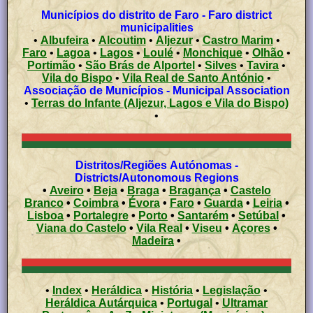
Municípios do distrito de Faro - Faro district
municipalities
•
Albufeira
•
Alcoutim
•
Aljezur
•
Castro Marim
•
Faro
•
Lagoa
•
Lagos
•
Loulé
•
Monchique
•
Olhão
•
Portimão
•
São Brás de Alportel
•
Silves
•
Tavira
•
Vila do Bispo
•
Vila Real de Santo António
•
Associação de Municípios - Municipal Association
•
Terras do Infante (Aljezur, Lagos e Vila do Bispo)
•
Distritos/Regiões Autónomas -
Districts/Autonomous Regions
•
Aveiro
•
Beja
•
Braga
•
Bragança
•
Castelo
Branco
•
Coimbra
•
Évora
•
Faro
•
Guarda
•
Leiria
•
Lisboa
•
Portalegre
•
Porto
•
Santarém
•
Setúbal
•
Viana do Castelo
•
Vila Real
•
Viseu
•
Açores
•
Madeira
•
•
Index
•
Heráldica
•
História
•
Legislação
•
Heráldica Autárquica
•
Portugal
•
Ultramar