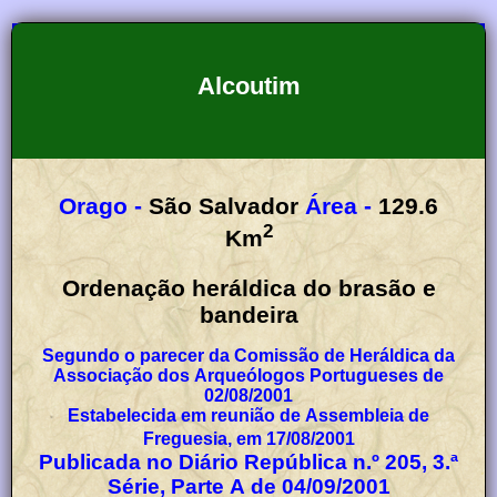
Alcoutim
Orago -
São Salvador
Área -
129.6
2
Km
Ordenação heráldica do brasão e
bandeira
Segundo o parecer da Comissão de Heráldica da
Associação dos Arqueólogos Portugueses de
02/08/2001
Estabelecida em reunião de Assembleia de
Freguesia, em 17/08/2001
Publicada no Diário República n.º 205, 3.ª
Série, Parte A de 04/09/2001