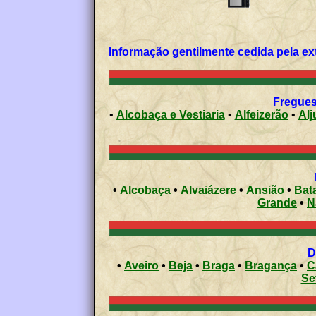
Fregues
•
Alcobaça e Vestiaria
•
Alfeizerão
•
Alj
•
Alcobaça
•
Alvaiázere
•
Ansião
•
Bat
Grande
•
N
•
Aveiro
•
Beja
•
Braga
•
Bragança
•
C
Se