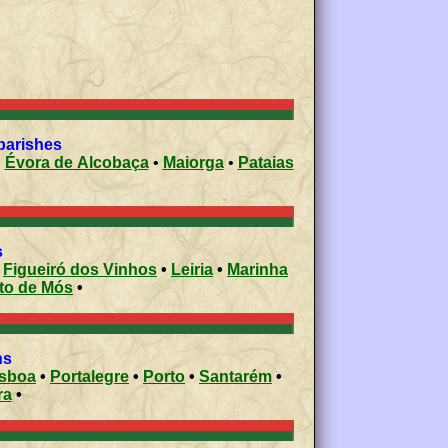
parishes
•
Évora de Alcobaça
•
Maiorga
•
Pataias
es
•
Figueiró dos Vinhos
•
Leiria
•
Marinha
Porto de Mós
•
ons
isboa
•
Portalegre
•
Porto
•
Santarém
•
ra
•