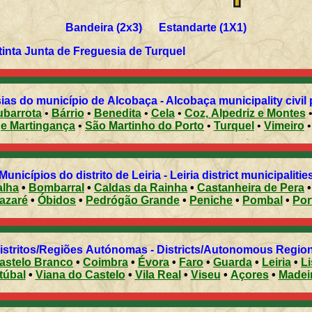
Bandeira (2x3) Estandarte (1X1)
Informação gentilmente cedida pela extinta Junta de Freguesia de
Turquel
ias do município de Alcobaça - Alcobaça municipality civil 
ubarrota
•
Bárrio
•
Benedita
•
Cela
•
Coz, Alpedriz e Montes
e Martingança
•
São Martinho do Porto
•
Turquel
•
Vimeiro
•
Municípios do distrito de Leiria - Leiria district municipaliti
alha
•
Bombarral
•
Caldas da Rainha
•
Castanheira de Pera
azaré
•
Óbidos
•
Pedrógão Grande
•
Peniche
•
Pombal
•
Distritos/Regiões Autónomas - Districts/Autonomous Regi
astelo Branco
•
Coimbra
•
Évora
•
Faro
•
Guarda
•
Leiria
•
L
túbal
•
Viana do Castelo
•
Vila Real
•
Viseu
•
Açores
•
Madei