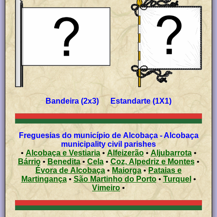
Bandeira (2x3) Estandarte (1X1)
Freguesias do município de Alcobaça - Alcobaça
municipality civil parishes
•
Alcobaça e Vestiaria
•
Alfeizerão
•
Aljubarrota
•
Bárrio
•
Benedita
•
Cela
•
Coz, Alpedriz e Montes
•
Évora de Alcobaça
•
Maiorga
•
Pataias e
Martingança
•
São Martinho do Porto
•
Turquel
•
Vimeiro
•