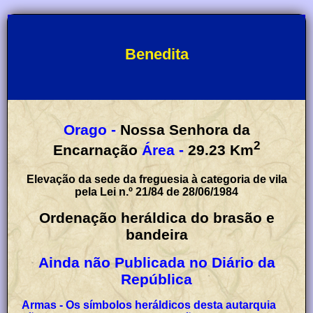
Benedita
Orago -
Nossa Senhora da
2
Encarnação
Área -
29.23
Km
Elevação da sede da freguesia à categoria de vila
pela Lei n.º 21/84 de 28/06/1984
Ordenação heráldica do brasão e
bandeira
Ainda não Publicada no Diário da
República
Armas - Os símbolos heráldicos desta autarquia