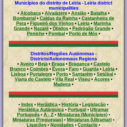
Municípios do distrito de Leiria - Leiria district
municipalities
•
Alcobaça
•
Alvaiázere
•
Ansião
•
Batalha
•
Bombarral
•
Caldas da Rainha
•
Castanheira de
Pera
•
Figueiró dos Vinhos
•
Leiria
•
Marinha
Grande
•
Nazaré
•
Óbidos
•
Pedrógão Grande
•
Peniche
•
Pombal
•
Porto de Mós
•
Distritos/Regiões Autónomas -
Districts/Autonomous Regions
•
Aveiro
•
Beja
•
Braga
•
Bragança
•
Castelo
Branco
•
Coimbra
•
Évora
•
Faro
•
Guarda
•
Leiria
•
Lisboa
•
Portalegre
•
Porto
•
Santarém
•
Setúbal
•
Viana do Castelo
•
Vila Real
•
Viseu
•
Açores
•
Madeira
•
•
Index
•
Heráldica
•
História
•
Legislação
•
Heráldica Autárquica
•
Portugal
•
Ultramar
Português
•
A - Z
•
Miniaturas (Municípios)
•
Miniaturas (Freguesias)
•
Miniaturas (Ultramar)
•
Ligações
•
Novidades
•
Contacto
•