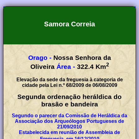
Samora Correia
Orago -
Nossa Senhora da
2
Oliveira
Área -
322.4
Km
Elevação da sede da freguesia à categoria de
cidade pela Lei n.º 68/2009 de 06/08/2009
Segunda ordenação heráldica do
brasão e bandeira
Segundo o parecer da Comissão de Heráldica da
Associação dos Arqueólogos Portugueses de
21/09/2010
Estabelecida em reunião de Assembleia de
Freguesia, em 16/12/2010