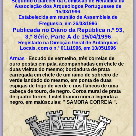
Segundo o parecer da Comissão de Heráldica da
Associação dos Arqueólogos Portugueses de
15/03/1996
Estabelecida em reunião de Assembleia de
Freguesia, em 26/03/1996
Publicada no Diário da República n.º 93,
3.ª Série, Parte A de 19/04/1996
Registado na Direcção Geral de Autarquias
Locais, com o n.º 011/1996, em 10/05/1996
Armas -
Escudo de vermelho, três correias de
ouro postas em pala, acompanhadas em chefe de
duas vieiras do mesmo; bordadura de prata
carregada em chefe de um ramo de sobreiro de
verde landado do mesmo, em ponta de duas
espigas de trigo de verde e nos flancos de uma
cabeça de touro, de negro. Coroa mural de prata
de quatro torres. Listel branco com a legenda a
negro, em maiúsculas: “ SAMORA CORREIA “.