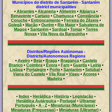
Municípios do distrito de Santarém - Santarém
district municipalities
•
Abrantes
•
Alcanena
•
Almeirim
•
Alpiarça
•
Benavente
•
Cartaxo
•
Chamusca
•
Constância
•
Coruche
•
Entroncamento
•
Ferreira do Zêzere
•
Golegã
•
Mação
•
Ourém
•
Rio Maior
•
Salvaterra de
Magos
•
Santarém
•
Sardoal
•
Tomar
•
Torres
Novas
•
Vila Nova da Barquinha
•
Distritos/Regiões Autónomas -
Districts/Autonomous Regions
•
Aveiro
•
Beja
•
Braga
•
Bragança
•
Castelo
Branco
•
Coimbra
•
Évora
•
Faro
•
Guarda
•
Leiria
•
Lisboa
•
Portalegre
•
Porto
•
Santarém
•
Setúbal
•
Viana do Castelo
•
Vila Real
•
Viseu
•
Açores
•
Madeira
•
•
Index
•
Heráldica
•
História
•
Legislação
•
Heráldica Autárquica
•
Portugal
•
Ultramar
Português
•
A - Z
•
Miniaturas (Municípios)
•
Miniaturas (Freguesias)
•
Miniaturas (Ultramar)
•