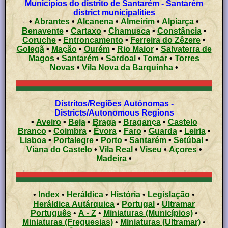
Municípios do distrito de Santarém - Santarém
district municipalities
•
Abrantes
•
Alcanena
•
Almeirim
•
Alpiarça
•
Benavente
•
Cartaxo
•
Chamusca
•
Constância
•
Coruche
•
Entroncamento
•
Ferreira do Zêzere
•
Golegã
•
Mação
•
Ourém
•
Rio Maior
•
Salvaterra de
Magos
•
Santarém
•
Sardoal
•
Tomar
•
Torres
Novas
•
Vila Nova da Barquinha
•
Distritos/Regiões Autónomas -
Districts/Autonomous Regions
•
Aveiro
•
Beja
•
Braga
•
Bragança
•
Castelo
Branco
•
Coimbra
•
Évora
•
Faro
•
Guarda
•
Leiria
•
Lisboa
•
Portalegre
•
Porto
•
Santarém
•
Setúbal
•
Viana do Castelo
•
Vila Real
•
Viseu
•
Açores
•
Madeira
•
•
Index
•
Heráldica
•
História
•
Legislação
•
Heráldica Autárquica
•
Portugal
•
Ultramar
Português
•
A - Z
•
Miniaturas (Municípios)
•
Miniaturas (Freguesias)
•
Miniaturas (Ultramar)
•