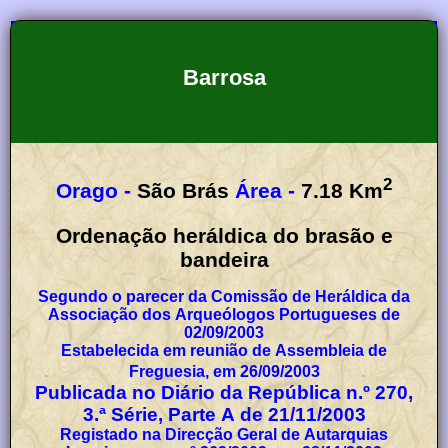
Barrosa
2
Orago -
São Brás
Área -
7.18
Km
Ordenação heráldica do brasão e
bandeira
Segundo o parecer da Comissão de Heráldica da
Associação dos Arqueólogos Portugueses de
02/09/2003
Estabelecida em reunião de Assembleia de
Freguesia, em 26/09/2003
Publicada no Diário da República n.º 270,
3.ª Série, Parte A de 21/11/2003
Registado na Direcção Geral de Autarquias