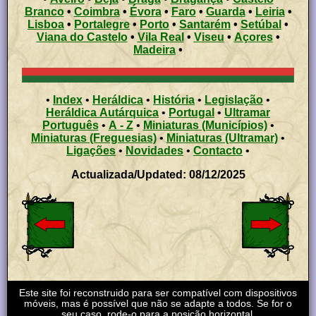
Branco
•
Coimbra
•
Évora
•
Faro
•
Guarda
•
Leiria
•
Lisboa
•
Portalegre
•
Porto
•
Santarém
•
Setúbal
•
Viana do Castelo
•
Vila Real
•
Viseu
•
Açores
•
Madeira
•
•
Index
•
Heráldica
•
História
•
Legislação
•
Heráldica Autárquica
•
Portugal
•
Ultramar
Português
•
A - Z
•
Miniaturas (Municípios)
•
Miniaturas (Freguesias)
•
Miniaturas (Ultramar)
•
Ligações
•
Novidades
•
Contacto
•
Actualizada/Updated: 08/12/2025
Este site foi reconstruido para ser compatível com dispositivos
móveis, mas é possível que não se adapte a todos. Se for o
seu caso, rode-o para a posição horizontal.