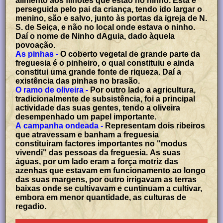
alimento aos filhotes que estão no ninho. Esta é
perseguida pelo pai da criança, tendo ido largar o
menino, são e salvo, junto às portas da igreja de N.
S. de Seiça, e não no local onde estava o ninho.
Daí o nome de Ninho dAguia, dado àquela
povoação.
As pinhas -
O coberto vegetal de grande parte da
freguesia é o pinheiro, o qual constituiu e ainda
constitui uma grande fonte de riqueza. Daí a
existência das pinhas no brasão.
O ramo de oliveira -
Por outro lado a agricultura,
tradicionalmente de subsistência, foi a principal
actividade das suas gentes, tendo a oliveira
desempenhado um papel importante.
A campanha ondeada -
Representam dois ribeiros
que atravessam e banham a freguesia
constituiram factores importantes no "modus
vivendi" das pessoas da freguesia. As suas
águas, por um lado eram a força motriz das
azenhas que estavam em funcionamento ao longo
das suas margens, por outro irrigavam as terras
baixas onde se cultivavam e cuntinuam a cultivar,
embora em menor quantidade, as culturas de
regadio.