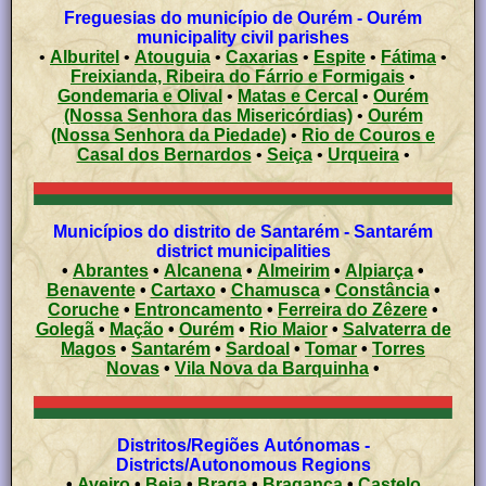
Freguesias do município de Ourém - Ourém
municipality civil parishes
•
Alburitel
•
Atouguia
•
Caxarias
•
Espite
•
Fátima
•
Freixianda, Ribeira do Fárrio e Formigais
•
Gondemaria e Olival
•
Matas e Cercal
•
Ourém
(Nossa Senhora das Misericórdias)
•
Ourém
(Nossa Senhora da Piedade)
•
Rio de Couros e
Casal dos Bernardos
•
Seiça
•
Urqueira
•
Municípios do distrito de Santarém - Santarém
district municipalities
•
Abrantes
•
Alcanena
•
Almeirim
•
Alpiarça
•
Benavente
•
Cartaxo
•
Chamusca
•
Constância
•
Coruche
•
Entroncamento
•
Ferreira do Zêzere
•
Golegã
•
Mação
•
Ourém
•
Rio Maior
•
Salvaterra de
Magos
•
Santarém
•
Sardoal
•
Tomar
•
Torres
Novas
•
Vila Nova da Barquinha
•
Distritos/Regiões Autónomas -
Districts/Autonomous Regions
•
Aveiro
•
Beja
•
Braga
•
Bragança
•
Castelo