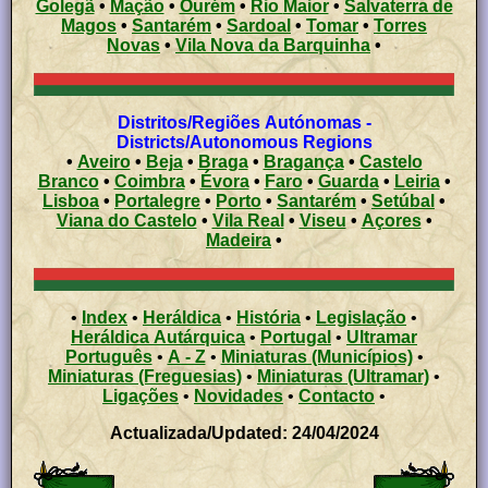
Golegã
•
Mação
•
Ourém
•
Rio Maior
•
Salvaterra de
Magos
•
Santarém
•
Sardoal
•
Tomar
•
Torres
Novas
•
Vila Nova da Barquinha
•
Distritos/Regiões Autónomas -
Districts/Autonomous Regions
•
Aveiro
•
Beja
•
Braga
•
Bragança
•
Castelo
Branco
•
Coimbra
•
Évora
•
Faro
•
Guarda
•
Leiria
•
Lisboa
•
Portalegre
•
Porto
•
Santarém
•
Setúbal
•
Viana do Castelo
•
Vila Real
•
Viseu
•
Açores
•
Madeira
•
•
Index
•
Heráldica
•
História
•
Legislação
•
Heráldica Autárquica
•
Portugal
•
Ultramar
Português
•
A - Z
•
Miniaturas (Municípios)
•
Miniaturas (Freguesias)
•
Miniaturas (Ultramar)
•
Ligações
•
Novidades
•
Contacto
•
Actualizada/Updated: 24/04/2024