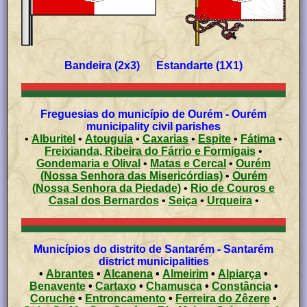
Bandeira (2x3) Estandarte (1X1)
Freguesias do município de Ourém - Ourém
municipality civil parishes
•
Alburitel
•
Atouguia
•
Caxarias
•
Espite
•
Fátima
•
Freixianda, Ribeira do Fárrio e Formigais
•
Gondemaria e Olival
•
Matas e Cercal
•
Ourém
(Nossa Senhora das Misericórdias)
•
Ourém
(Nossa Senhora da Piedade)
•
Rio de Couros e
Casal dos Bernardos
•
Seiça
•
Urqueira
•
Municípios do distrito de Santarém - Santarém
district municipalities
•
Abrantes
•
Alcanena
•
Almeirim
•
Alpiarça
•
Benavente
•
Cartaxo
•
Chamusca
•
Constância
•
Coruche
•
Entroncamento
•
Ferreira do Zêzere
•