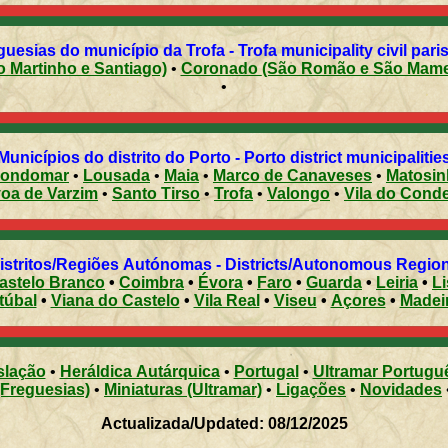
guesias do município da Trofa - Trofa municipality civil pari
ado (São Martinho e Santiago)
•
Coronado (São Romão e São Ma
•
Municípios do distrito do Porto - Porto district municipalitie
ondomar
•
Lousada
•
Maia
•
Marco de Canaveses
•
Matosi
Póvoa de Varzim
•
Santo Tirso
•
Trofa
•
Valongo
•
Vila do Cond
Distritos/Regiões Autónomas - Districts/Autonomous Regi
astelo Branco
•
Coimbra
•
Évora
•
Faro
•
Guarda
•
Leiria
•
L
túbal
•
Viana do Castelo
•
Vila Real
•
Viseu
•
Açores
•
Madei
slação
•
Heráldica Autárquica
•
Portugal
•
Ultramar Portugu
(Freguesias)
•
Miniaturas (Ultramar)
•
Ligações
•
Novidades
Actualizada/Updated: 08/12/2025