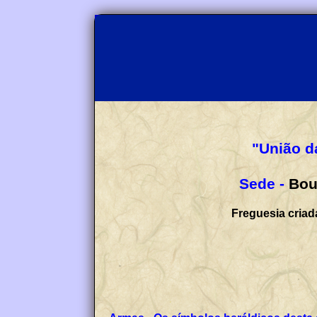
"União d
Sede -
Bou
Freguesia criad