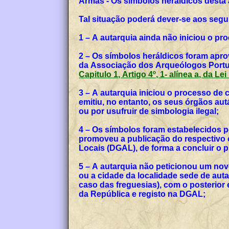
Armas - Os símbolos heráldicos desta
Tal situação poderá dever-se aos segu
1 – A autarquia ainda não iniciou o p
2 – Os símbolos heráldicos foram apro
da Associação dos Arqueólogos Portug
Capitulo 1, Artigo 4º, 1- alínea a, da Le
3 – A autarquia iniciou o processo de
emitiu, no entanto, os seus órgãos a
ou por usufruir de simbologia ilegal;
4 – Os símbolos foram estabelecidos p
promoveu a publicação do respectivo o
Locais (DGAL), de forma a concluir o
5 – A autarquia não peticionou um no
ou a cidade da localidade sede de auta
caso das freguesias), com o posterior
da República e registo na DGAL;