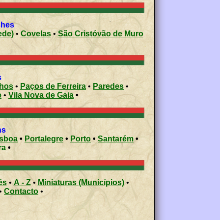
shes
mede)
•
Covelas
•
São Cristóvão de Muro
s
nhos
•
Paços de Ferreira
•
Paredes
•
e
•
Vila Nova de Gaia
•
ons
isboa
•
Portalegre
•
Porto
•
Santarém
•
ra
•
ês
•
A - Z
•
Miniaturas (Municípios)
•
•
Contacto
•