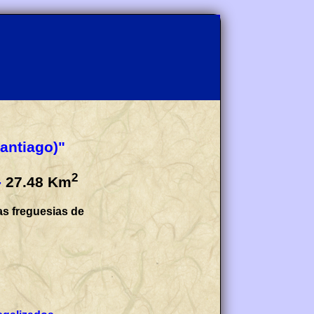
antiago)"
2
-
27.48
Km
as freguesias de