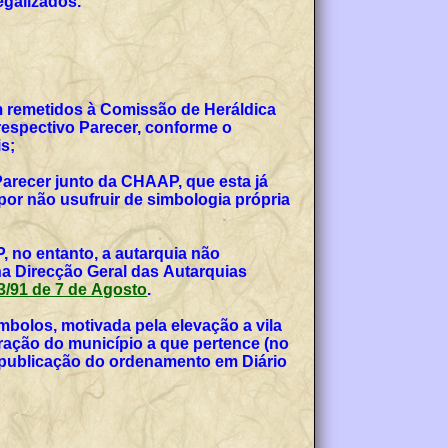
egalizados.
am remetidos à Comissão de Heráldica
espectivo Parecer, conforme o
s;
Parecer junto da CHAAP, que esta já
or não usufruir de simbologia própria
, no entanto, a autarquia não
na Direcção Geral das Autarquias
 53/91 de 7 de Agosto
.
bolos, motivada pela elevação a vila
teração do município a que pertence (no
, publicação do ordenamento em Diário