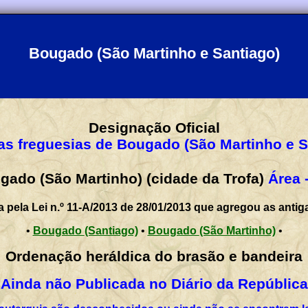
Bougado (São Martinho e Santiago)
Designação Oficial
as freguesias de Bougado (São Martinho e S
gado (São Martinho) (cidade da Trofa)
Área 
a pela Lei n.º 11-A/2013 de 28/01/2013 que agregou as antig
•
Bougado (Santiago)
•
Bougado (São Martinho)
•
Ordenação heráldica do brasão e bandeira
Ainda não Publicada no Diário da República