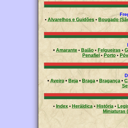
Fre
•
Alvarelhos e Guidões
•
Boug
•
Amarante
•
Baião
•
Felgueiras
•
G
Penafiel
•
Porto
•
•
Aveiro
•
Beja
•
Braga
•
Bragança
•
C
Se
•
Index
•
Heráldica
•
História
•
Legi
Miniaturas 