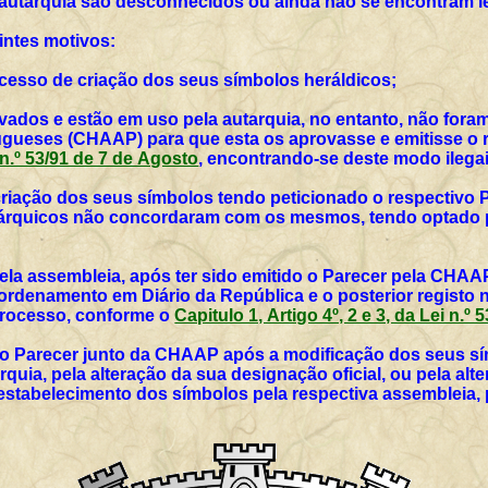
 autarquia são desconhecidos ou ainda não se encontram l
intes motivos:
rocesso de criação dos seus símbolos heráldicos;
vados e estão em uso pela autarquia, no entanto, não for
ueses (CHAAP) para que esta os aprovasse e emitisse o r
i n.º 53/91 de 7 de Agosto
, encontrando-se deste modo ilegai
 criação dos seus símbolos tendo peticionado o respectivo 
utárquicos não concordaram com os mesmos, tendo optado p
ela assembleia, após ter sido emitido o Parecer pela CHAAP
rdenamento em Diário da República e o posterior registo 
 processo, conforme o
Capitulo 1, Artigo 4º, 2 e 3, da Lei n.º
vo Parecer junto da CHAAP após a modificação dos seus sím
rquia, pela alteração da sua designação oficial, ou pela al
 estabelecimento dos símbolos pela respectiva assembleia