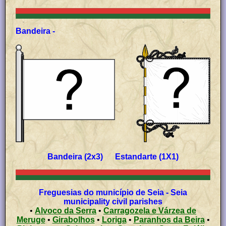
Bandeira -
Bandeira (2x3) Estandarte (1X1)
Freguesias do município de Seia - Seia
municipality civil parishes
•
Alvoco da Serra
•
Carragozela e Várzea de
Meruge
•
Girabolhos
•
Loriga
•
Paranhos da Beira
•