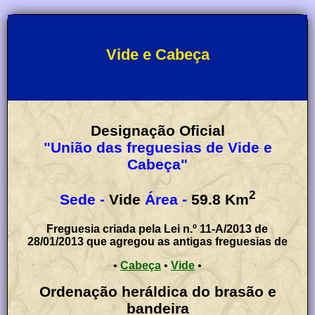
Vide e Cabeça
Designação Oficial
"União das freguesias de Vide e
Cabeça"
2
Sede -
Vide
Área -
59.8
Km
Freguesia criada pela Lei n.º 11-A/2013 de
28/01/2013 que agregou as antigas freguesias de
•
Cabeça
•
Vide
•
Ordenação heráldica do brasão e
bandeira