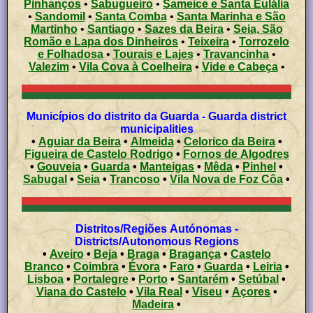
Pinhanços
•
Sabugueiro
•
Sameice e Santa Eulália
•
Sandomil
•
Santa Comba
•
Santa Marinha e São
Martinho
•
Santiago
•
Sazes da Beira
•
Seia, São
Romão e Lapa dos Dinheiros
•
Teixeira
•
Torrozelo
e Folhadosa
•
Tourais e Lajes
•
Travancinha
•
Valezim
•
Vila Cova à Coelheira
•
Vide e Cabeça
•
Municípios do distrito da Guarda - Guarda district
municipalities
•
Aguiar da Beira
•
Almeida
•
Celorico da Beira
•
Figueira de Castelo Rodrigo
•
Fornos de Algodres
•
Gouveia
•
Guarda
•
Manteigas
•
Mêda
•
Pinhel
•
Sabugal
•
Seia
•
Trancoso
•
Vila Nova de Foz Côa
•
Distritos/Regiões Autónomas -
Districts/Autonomous Regions
•
Aveiro
•
Beja
•
Braga
•
Bragança
•
Castelo
Branco
•
Coimbra
•
Évora
•
Faro
•
Guarda
•
Leiria
•
Lisboa
•
Portalegre
•
Porto
•
Santarém
•
Setúbal
•
Viana do Castelo
•
Vila Real
•
Viseu
•
Açores
•
Madeira
•