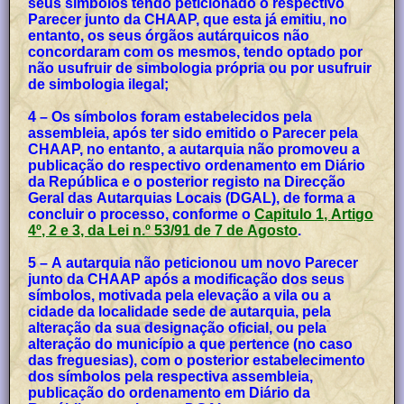
seus símbolos tendo peticionado o respectivo
Parecer junto da CHAAP, que esta já emitiu, no
entanto, os seus órgãos autárquicos não
concordaram com os mesmos, tendo optado por
não usufruir de simbologia própria ou por usufruir
de simbologia ilegal;
4 – Os símbolos foram estabelecidos pela
assembleia, após ter sido emitido o Parecer pela
CHAAP, no entanto, a autarquia não promoveu a
publicação do respectivo ordenamento em Diário
da República e o posterior registo na Direcção
Geral das Autarquias Locais (DGAL), de forma a
concluir o processo, conforme o
Capitulo 1, Artigo
4º, 2 e 3, da Lei n.º 53/91 de 7 de Agosto
.
5 – A autarquia não peticionou um novo Parecer
junto da CHAAP após a modificação dos seus
símbolos, motivada pela elevação a vila ou a
cidade da localidade sede de autarquia, pela
alteração da sua designação oficial, ou pela
alteração do município a que pertence (no caso
das freguesias), com o posterior estabelecimento
dos símbolos pela respectiva assembleia,
publicação do ordenamento em Diário da