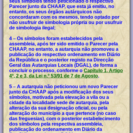
seus símbolos tendo peticionado o respectivo
Parecer junto da CHAAP, que esta já emitiu, no
entanto, os seus órgãos autárquicos não
concordaram com os mesmos, tendo optado por
não usufruir de simbologia própria ou por usufruir
de simbologia ilegal;
4 – Os símbolos foram estabelecidos pela
assembleia, após ter sido emitido o Parecer pela
CHAAP, no entanto, a autarquia não promoveu a
publicação do respectivo ordenamento em Diário
da República e o posterior registo na Direcção
Geral das Autarquias Locais (DGAL), de forma a
concluir o processo, conforme o
Capitulo 1, Artigo
4º, 2 e 3, da Lei n.º 53/91 de 7 de Agosto
.
5 – A autarquia não peticionou um novo Parecer
junto da CHAAP após a modificação dos seus
símbolos, motivada pela elevação a vila ou a
cidade da localidade sede de autarquia, pela
alteração da sua designação oficial, ou pela
alteração do município a que pertence (no caso
das freguesias), com o posterior estabelecimento
dos símbolos pela respectiva assembleia,
publicação do ordenamento em Diário da