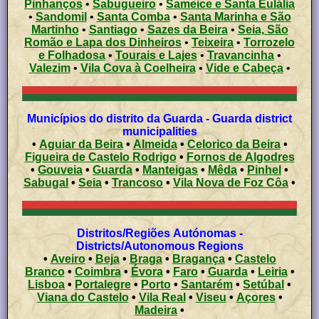
Pinhanços
•
Sabugueiro
•
Sameice e Santa Eulália
•
Sandomil
•
Santa Comba
•
Santa Marinha e São
Martinho
•
Santiago
•
Sazes da Beira
•
Seia, São
Romão e Lapa dos Dinheiros
•
Teixeira
•
Torrozelo
e Folhadosa
•
Tourais e Lajes
•
Travancinha
•
Valezim
•
Vila Cova à Coelheira
•
Vide e Cabeça
•
Municípios do distrito da Guarda - Guarda district
municipalities
•
Aguiar da Beira
•
Almeida
•
Celorico da Beira
•
Figueira de Castelo Rodrigo
•
Fornos de Algodres
•
Gouveia
•
Guarda
•
Manteigas
•
Mêda
•
Pinhel
•
Sabugal
•
Seia
•
Trancoso
•
Vila Nova de Foz Côa
•
Distritos/Regiões Autónomas -
Districts/Autonomous Regions
•
Aveiro
•
Beja
•
Braga
•
Bragança
•
Castelo
Branco
•
Coimbra
•
Évora
•
Faro
•
Guarda
•
Leiria
•
Lisboa
•
Portalegre
•
Porto
•
Santarém
•
Setúbal
•
Viana do Castelo
•
Vila Real
•
Viseu
•
Açores
•
Madeira
•