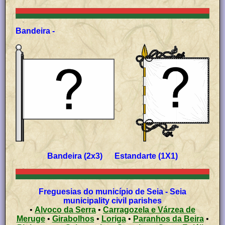
Bandeira -
Bandeira (2x3) Estandarte (1X1)
Freguesias do município de Seia - Seia
municipality civil parishes
•
Alvoco da Serra
•
Carragozela e Várzea de
Meruge
•
Girabolhos
•
Loriga
•
Paranhos da Beira
•