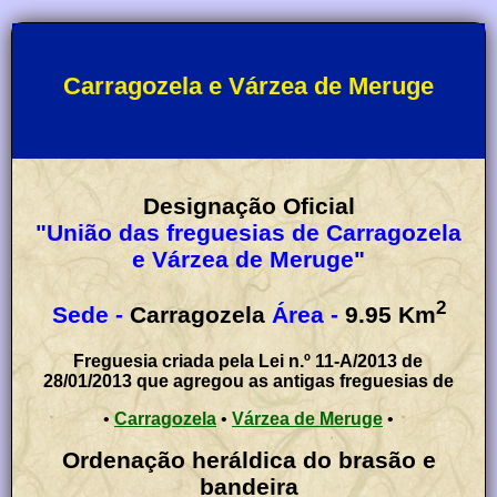
Carragozela e Várzea de Meruge
Designação Oficial
"União das freguesias de Carragozela
e Várzea de Meruge"
2
Sede -
Carragozela
Área -
9.95
Km
Freguesia criada pela Lei n.º 11-A/2013 de
28/01/2013 que agregou as antigas freguesias de
•
Carragozela
•
Várzea de Meruge
•
Ordenação heráldica do brasão e
bandeira