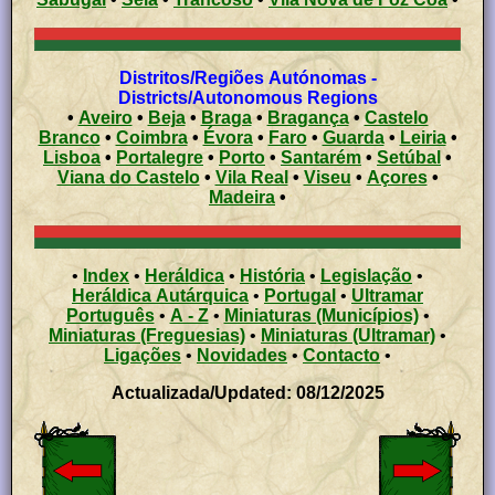
Distritos/Regiões Autónomas -
Districts/Autonomous Regions
•
Aveiro
•
Beja
•
Braga
•
Bragança
•
Castelo
Branco
•
Coimbra
•
Évora
•
Faro
•
Guarda
•
Leiria
•
Lisboa
•
Portalegre
•
Porto
•
Santarém
•
Setúbal
•
Viana do Castelo
•
Vila Real
•
Viseu
•
Açores
•
Madeira
•
•
Index
•
Heráldica
•
História
•
Legislação
•
Heráldica Autárquica
•
Portugal
•
Ultramar
Português
•
A - Z
•
Miniaturas (Municípios)
•
Miniaturas (Freguesias)
•
Miniaturas (Ultramar)
•
Ligações
•
Novidades
•
Contacto
•
Actualizada/Updated: 08/12/2025