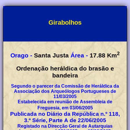
Girabolhos
2
Orago -
Santa Justa
Área -
17.88
Km
Ordenação heráldica do brasão e
bandeira
Segundo o parecer da Comissão de Heráldica da
Associação dos Arqueólogos Portugueses de
11/03/2005
Estabelecida em reunião de Assembleia de
Freguesia, em 03/06/2005
Publicada no Diário da República n.º 118,
3.ª Série, Parte A de 22/06/2005
Registado na Direcção Geral de Autarquias