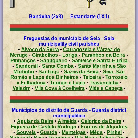
Bandeira (2x3) Estandarte (1X1)
Freguesias do município de Seia - Seia
municipality civil parishes
•
Alvoco da Serra
•
Carragozela e Várzea de
Meruge
•
Girabolhos
•
Loriga
•
Paranhos da Beira
•
Pinhanços
•
Sabugueiro
•
Sameice e Santa Eulália
•
Sandomil
•
Santa Comba
•
Santa Marinha e São
Martinho
•
Santiago
•
Sazes da Beira
•
Seia, São
Romão e Lapa dos Dinheiros
•
Teixeira
•
Torrozelo
e Folhadosa
•
Tourais e Lajes
•
Travancinha
•
Valezim
•
Vila Cova à Coelheira
•
Vide e Cabeça
•
Municípios do distrito da Guarda - Guarda district
municipalities
•
Aguiar da Beira
•
Almeida
•
Celorico da Beira
•
Figueira de Castelo Rodrigo
•
Fornos de Algodres
•
Gouveia
•
Guarda
•
Manteigas
•
Mêda
•
Pinhel
•
Sabugal
•
Seia
•
Trancoso
•
Vila Nova de Foz Côa
•