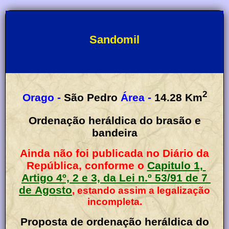
Sandomil
2
Orago -
São Pedro
Área -
14.28
Km
Ordenação heráldica do brasão e
bandeira
Ainda não foi publicada no Diário da
República, conforme o
Capitulo 1,
Artigo 4º, 2 e 3, da Lei n.º 53/91 de 7
de Agosto
, estando assim a legalização
incompleta.
Proposta de ordenação heráldica do