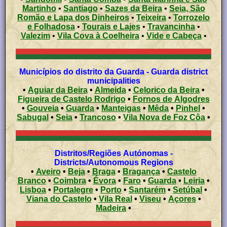
Martinho
•
Santiago
•
Sazes da Beira
•
Seia, São
Romão e Lapa dos Dinheiros
•
Teixeira
•
Torrozelo
e Folhadosa
•
Tourais e Lajes
•
Travancinha
•
Valezim
•
Vila Cova à Coelheira
•
Vide e Cabeça
•
Municípios do distrito da Guarda - Guarda district
municipalities
•
Aguiar da Beira
•
Almeida
•
Celorico da Beira
•
Figueira de Castelo Rodrigo
•
Fornos de Algodres
•
Gouveia
•
Guarda
•
Manteigas
•
Mêda
•
Pinhel
•
Sabugal
•
Seia
•
Trancoso
•
Vila Nova de Foz Côa
•
Distritos/Regiões Autónomas -
Districts/Autonomous Regions
•
Aveiro
•
Beja
•
Braga
•
Bragança
•
Castelo
Branco
•
Coimbra
•
Évora
•
Faro
•
Guarda
•
Leiria
•
Lisboa
•
Portalegre
•
Porto
•
Santarém
•
Setúbal
•
Viana do Castelo
•
Vila Real
•
Viseu
•
Açores
•
Madeira
•