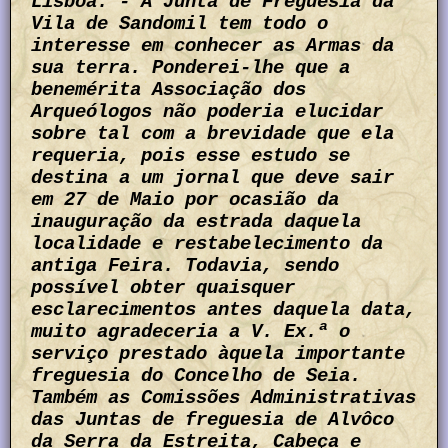
Lisboa. - A Junta de Freguesia da
Vila de Sandomil tem todo o
interesse em conhecer as Armas da
sua terra. Ponderei-lhe que a
benemérita Associação dos
Arqueólogos não poderia elucidar
sobre tal com a brevidade que ela
requeria, pois esse estudo se
destina a um jornal que deve sair
em 27 de Maio por ocasião da
inauguração da estrada daquela
localidade e restabelecimento da
antiga Feira. Todavia, sendo
possível obter quaisquer
esclarecimentos antes daquela data,
muito agradeceria a V. Ex.ª o
serviço prestado àquela importante
freguesia do Concelho de Seia.
Também as Comissões Administrativas
das Juntas de freguesia de Alvôco
da Serra da Estreita, Cabeça e