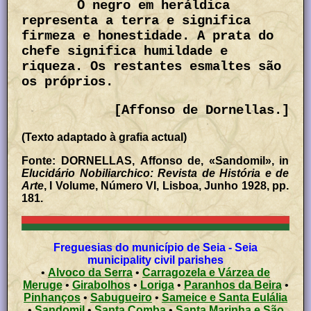
O negro em heráldica
representa a terra e significa
firmeza e honestidade. A prata do
chefe significa humildade e
riqueza. Os restantes esmaltes são
os próprios.
[Affonso de Dornellas.]
(Texto adaptado à grafia actual)
Fonte: DORNELLAS, Affonso de, «Sandomil», in
Elucidário Nobiliarchico: Revista de História e de
Arte
, I Volume, Número VI, Lisboa, Junho 1928, pp.
181.
Freguesias do município de Seia - Seia
municipality civil parishes
•
Alvoco da Serra
•
Carragozela e Várzea de
Meruge
•
Girabolhos
•
Loriga
•
Paranhos da Beira
•
Pinhanços
•
Sabugueiro
•
Sameice e Santa Eulália
•
Sandomil
•
Santa Comba
•
Santa Marinha e São