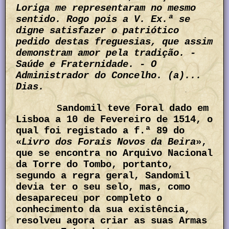
Loriga me representaram no mesmo
sentido. Rogo pois a V. Ex.ª se
digne satisfazer o patriótico
pedido destas freguesias, que assim
demonstram amor pela tradição. -
Saúde e Fraternidade. - O
Administrador do Concelho. (a)...
Dias.
andomil teve Foral dado em
S
Lisboa a 10 de Fevereiro de 1514, o
qual foi registado a f.ª 89 do
«
Livro dos Forais Novos da Beira
»,
que se encontra no Arquivo Nacional
da Torre do Tombo, portanto,
segundo a regra geral, Sandomil
devia ter o seu selo, mas, como
desapareceu por completo o
conhecimento da sua existência,
resolveu agora criar as suas Armas