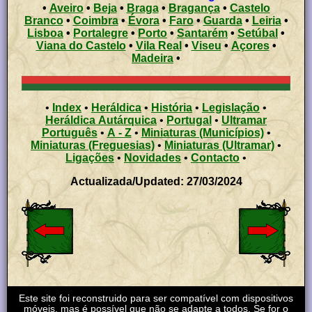
•
Aveiro
•
Beja
•
Braga
•
Bragança
•
Castelo
Branco
•
Coimbra
•
Évora
•
Faro
•
Guarda
•
Leiria
•
Lisboa
•
Portalegre
•
Porto
•
Santarém
•
Setúbal
•
Viana do Castelo
•
Vila Real
•
Viseu
•
Açores
•
Madeira
•
•
Index
•
Heráldica
•
História
•
Legislação
•
Heráldica Autárquica
•
Portugal
•
Ultramar
Português
•
A - Z
•
Miniaturas (Municípios)
•
Miniaturas (Freguesias)
•
Miniaturas (Ultramar)
•
Ligações
•
Novidades
•
Contacto
•
Actualizada/Updated: 27/03/2024
Este site foi reconstruido para ser compatível com dispositivos
móveis, mas é possível que não se adapte a todos. Se for o