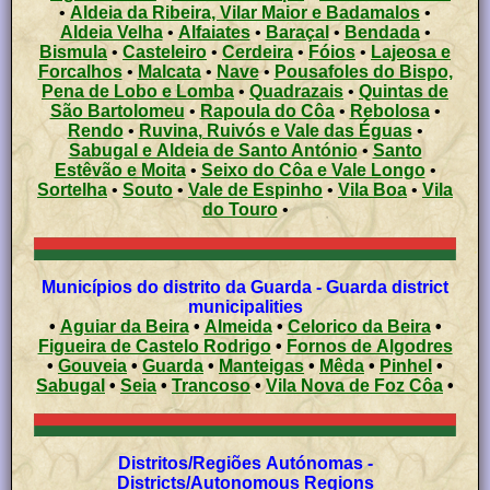
•
Aldeia da Ribeira, Vilar Maior e Badamalos
•
Aldeia Velha
•
Alfaiates
•
Baraçal
•
Bendada
•
Bismula
•
Casteleiro
•
Cerdeira
•
Fóios
•
Lajeosa e
Forcalhos
•
Malcata
•
Nave
•
Pousafoles do Bispo,
Pena de Lobo e Lomba
•
Quadrazais
•
Quintas de
São Bartolomeu
•
Rapoula do Côa
•
Rebolosa
•
Rendo
•
Ruvina, Ruivós e Vale das Éguas
•
Sabugal e Aldeia de Santo António
•
Santo
Estêvão e Moita
•
Seixo do Côa e Vale Longo
•
Sortelha
•
Souto
•
Vale de Espinho
•
Vila Boa
•
Vila
do Touro
•
Municípios do distrito da Guarda - Guarda district
municipalities
•
Aguiar da Beira
•
Almeida
•
Celorico da Beira
•
Figueira de Castelo Rodrigo
•
Fornos de Algodres
•
Gouveia
•
Guarda
•
Manteigas
•
Mêda
•
Pinhel
•
Sabugal
•
Seia
•
Trancoso
•
Vila Nova de Foz Côa
•
Distritos/Regiões Autónomas -
Districts/Autonomous Regions