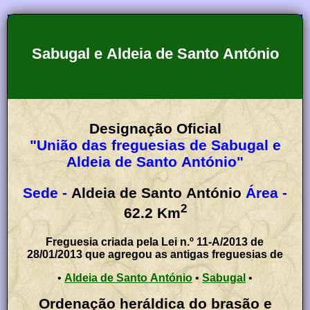
Sabugal e Aldeia de Santo António
Designação Oficial
"União das freguesias de Sabugal e
Aldeia de Santo António"
Sede -
Aldeia de Santo António
Área -
2
62.2
Km
Freguesia criada pela Lei n.º 11-A/2013 de
28/01/2013 que agregou as antigas freguesias de
•
Aldeia de Santo António
•
Sabugal
•
Ordenação heráldica do brasão e