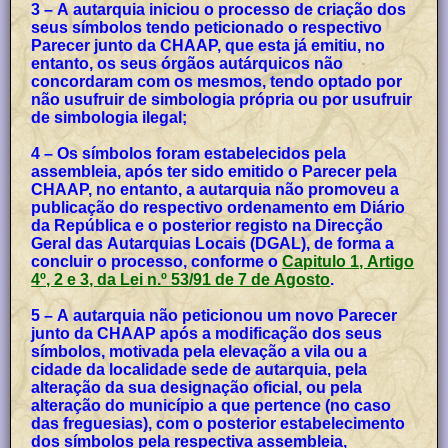
3 – A autarquia iniciou o processo de criação dos
seus símbolos tendo peticionado o respectivo
Parecer junto da CHAAP, que esta já emitiu, no
entanto, os seus órgãos autárquicos não
concordaram com os mesmos, tendo optado por
não usufruir de simbologia própria ou por usufruir
de simbologia ilegal;
4 – Os símbolos foram estabelecidos pela
assembleia, após ter sido emitido o Parecer pela
CHAAP, no entanto, a autarquia não promoveu a
publicação do respectivo ordenamento em Diário
da República e o posterior registo na Direcção
Geral das Autarquias Locais (DGAL), de forma a
concluir o processo, conforme o
Capitulo 1, Artigo
4º, 2 e 3, da Lei n.º 53/91 de 7 de Agosto
.
5 – A autarquia não peticionou um novo Parecer
junto da CHAAP após a modificação dos seus
símbolos, motivada pela elevação a vila ou a
cidade da localidade sede de autarquia, pela
alteração da sua designação oficial, ou pela
alteração do município a que pertence (no caso
das freguesias), com o posterior estabelecimento
dos símbolos pela respectiva assembleia,