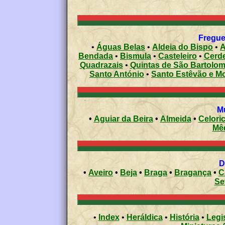
•
Águas Belas
•
Aldeia do Bispo
•
A
Bendada
•
Bismula
•
Casteleiro
•
Cerde
Quadrazais
•
Quintas de São Bartolo
Santo António
•
Santo Estêvão e Mo
•
Aguiar da Beira
•
Almeida
•
Celori
Mê
•
Aveiro
•
Beja
•
Braga
•
Bragança
•
C
Se
•
Index
•
Heráldica
•
História
•
Legi