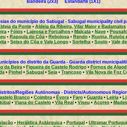
Bandeira (2x3) Estandarte (1X1)
Freguesias do município do Sabugal - Sabugal municipality
ldeia da Ponte
•
Aldeia da Ribeira, Vilar Maior e Badamalos
ira
•
Fóios
•
Lajeosa e Forcalhos
•
Malcata
•
Nave
•
Pousafo
meu
•
Rapoula do Côa
•
Rebolosa
•
Rendo
•
Ruvina, Ruivós 
ita
•
Seixo do Côa e Vale Longo
•
Sortelha
•
Souto
•
Vale d
Municípios do distrito da Guarda - Guarda district municipalit
co da Beira
•
Figueira de Castelo Rodrigo
•
Fornos de Algod
da
•
Pinhel
•
Sabugal
•
Seia
•
Trancoso
•
Vila Nova de Foz C
Distritos/Regiões Autónomas - Districts/Autonomous Regi
astelo Branco
•
Coimbra
•
Évora
•
Faro
•
Guarda
•
Leiria
•
L
túbal
•
Viana do Castelo
•
Vila Real
•
Viseu
•
Açores
•
Madei
slação
•
Heráldica Autárquica
•
Portugal
•
Ultramar Portugu