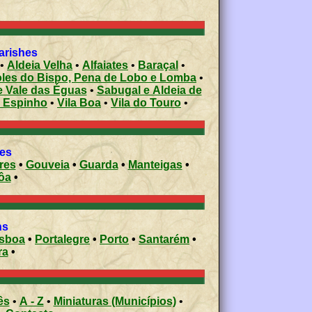
 civil parishes
•
Aldeia Velha
•
Alfaiates
•
Baraçal
•
les do Bispo, Pena de Lobo e Lomba
•
e Vale das Éguas
•
Sabugal e Aldeia de
e Espinho
•
Vila Boa
•
Vila do Touro
•
ies
res
•
Gouveia
•
Guarda
•
Manteigas
•
ôa
•
ons
isboa
•
Portalegre
•
Porto
•
Santarém
•
ra
•
ês
•
A - Z
•
Miniaturas (Municípios)
•