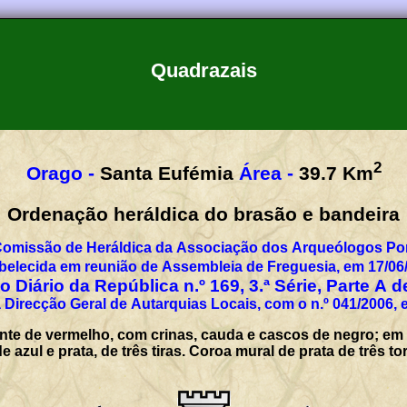
Quadrazais
2
Orago -
Santa Eufémia
Área -
39.7
Km
Ordenação heráldica do brasão e bandeira
Comissão de Heráldica da Associação dos Arqueólogos Por
belecida em reunião de Assembleia de Freguesia, em 17/06
 Diário da República n.º 169, 3.ª Série, Parte A 
 Direcção Geral de Autarquias Locais, com o n.º 041/2006, 
te de vermelho, com crinas, cauda e cascos de negro; em 
azul e prata, de três tiras. Coroa mural de prata de três to