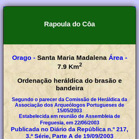
Rapoula do Côa
Orago -
Santa Maria Madalena
Área -
2
7.9
Km
Ordenação heráldica do brasão e
bandeira
Segundo o parecer da Comissão de Heráldica da
Associação dos Arqueólogos Portugueses de
15/05/2003
Estabelecida em reunião de Assembleia de
Freguesia, em 22/06/2003
Publicada no Diário da República n.º 217,
3.ª Série, Parte A de 19/09/2003