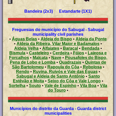
Bandeira (2x3) Estandarte (1X1)
Freguesias do município do Sabugal - Sabugal
municipality civil parishes
•
Águas Belas
•
Aldeia do Bispo
•
Aldeia da Ponte
•
Aldeia da Ribeira, Vilar Maior e Badamalos
•
Aldeia Velha
•
Alfaiates
•
Baraçal
•
Bendada
•
Bismula
•
Casteleiro
•
Cerdeira
•
Fóios
•
Lajeosa e
Forcalhos
•
Malcata
•
Nave
•
Pousafoles do Bispo,
Pena de Lobo e Lomba
•
Quadrazais
•
Quintas de
São Bartolomeu
•
Rapoula do Côa
•
Rebolosa
•
Rendo
•
Ruvina, Ruivós e Vale das Éguas
•
Sabugal e Aldeia de Santo António
•
Santo
Estêvão e Moita
•
Seixo do Côa e Vale Longo
•
Sortelha
•
Souto
•
Vale de Espinho
•
Vila Boa
•
Vila
do Touro
•
Municípios do distrito da Guarda - Guarda district
municipalities