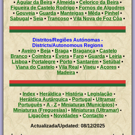
•
Aguiar da Beira
•
Almeida
•
Celorico da Beira
•
Figueira de Castelo Rodrigo
•
Fornos de Algodres
•
Gouveia
•
Guarda
•
Manteigas
•
Mêda
•
Pinhel
•
Sabugal
•
Seia
•
Trancoso
•
Vila Nova de Foz Côa
•
Distritos/Regiões Autónomas -
Districts/Autonomous Regions
•
Aveiro
•
Beja
•
Braga
•
Bragança
•
Castelo
Branco
•
Coimbra
•
Évora
•
Faro
•
Guarda
•
Leiria
•
Lisboa
•
Portalegre
•
Porto
•
Santarém
•
Setúbal
•
Viana do Castelo
•
Vila Real
•
Viseu
•
Açores
•
Madeira
•
•
Index
•
Heráldica
•
História
•
Legislação
•
Heráldica Autárquica
•
Portugal
•
Ultramar
Português
•
A - Z
•
Miniaturas (Municípios)
•
Miniaturas (Freguesias)
•
Miniaturas (Ultramar)
•
Ligações
•
Novidades
•
Contacto
•
Actualizada/Updated: 08/12/2025