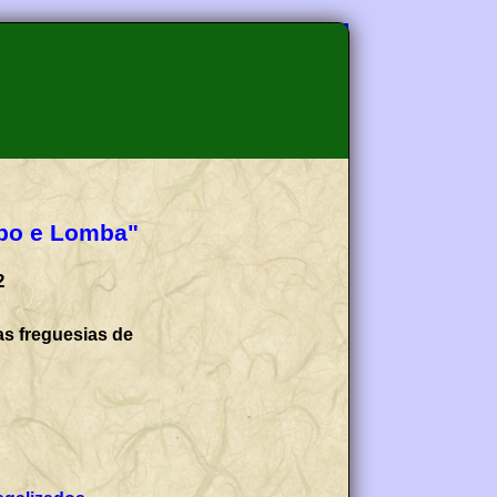
obo e Lomba"
2
as freguesias de