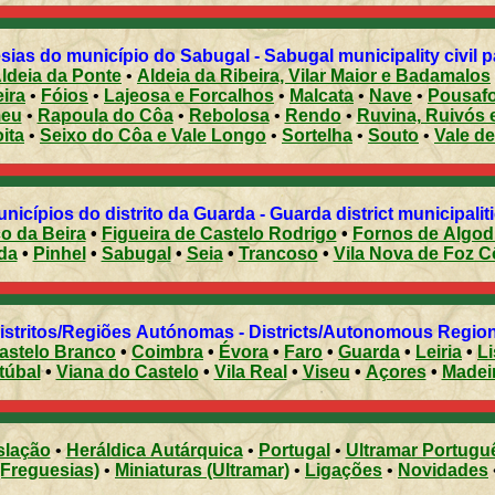
Freguesias do município do Sabugal - Sabugal municipality
ldeia da Ponte
•
Aldeia da Ribeira, Vilar Maior e Badamalos
ira
•
Fóios
•
Lajeosa e Forcalhos
•
Malcata
•
Nave
•
Pousafo
meu
•
Rapoula do Côa
•
Rebolosa
•
Rendo
•
Ruvina, Ruivós 
ita
•
Seixo do Côa e Vale Longo
•
Sortelha
•
Souto
•
Vale d
Municípios do distrito da Guarda - Guarda district municipalit
co da Beira
•
Figueira de Castelo Rodrigo
•
Fornos de Algod
da
•
Pinhel
•
Sabugal
•
Seia
•
Trancoso
•
Vila Nova de Foz C
Distritos/Regiões Autónomas - Districts/Autonomous Regi
astelo Branco
•
Coimbra
•
Évora
•
Faro
•
Guarda
•
Leiria
•
L
túbal
•
Viana do Castelo
•
Vila Real
•
Viseu
•
Açores
•
Madei
slação
•
Heráldica Autárquica
•
Portugal
•
Ultramar Portugu
(Freguesias)
•
Miniaturas (Ultramar)
•
Ligações
•
Novidades