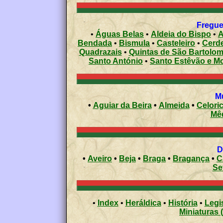
•
Águas Belas
•
Aldeia do Bispo
•
A
Bendada
•
Bismula
•
Casteleiro
•
Cerde
Quadrazais
•
Quintas de São Bartolo
Santo António
•
Santo Estêvão e Mo
•
Aguiar da Beira
•
Almeida
•
Celori
Mê
•
Aveiro
•
Beja
•
Braga
•
Bragança
•
C
Se
•
Index
•
Heráldica
•
História
•
Legi
Miniaturas 