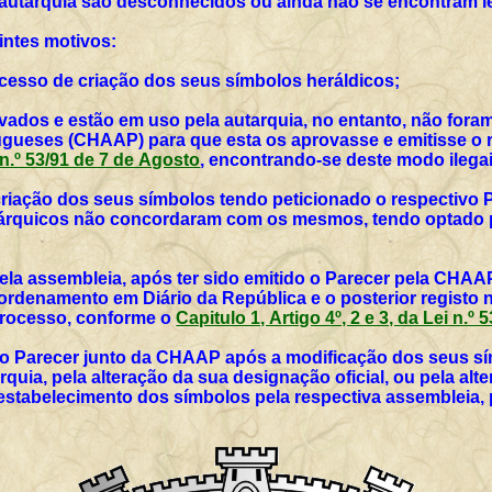
 autarquia são desconhecidos ou ainda não se encontram l
intes motivos:
rocesso de criação dos seus símbolos heráldicos;
vados e estão em uso pela autarquia, no entanto, não for
ueses (CHAAP) para que esta os aprovasse e emitisse o r
i n.º 53/91 de 7 de Agosto
, encontrando-se deste modo ilegai
 criação dos seus símbolos tendo peticionado o respectivo 
utárquicos não concordaram com os mesmos, tendo optado p
ela assembleia, após ter sido emitido o Parecer pela CHAAP
rdenamento em Diário da República e o posterior registo 
 processo, conforme o
Capitulo 1, Artigo 4º, 2 e 3, da Lei n.º
vo Parecer junto da CHAAP após a modificação dos seus sím
rquia, pela alteração da sua designação oficial, ou pela al
 estabelecimento dos símbolos pela respectiva assembleia