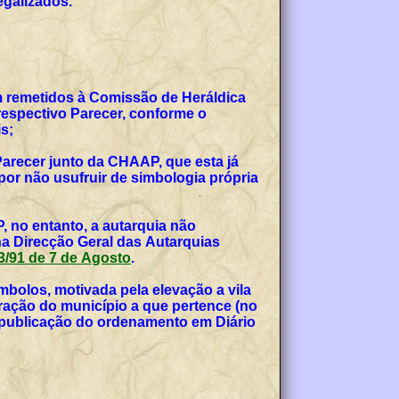
egalizados.
am remetidos à Comissão de Heráldica
espectivo Parecer, conforme o
s;
Parecer junto da CHAAP, que esta já
or não usufruir de simbologia própria
, no entanto, a autarquia não
na Direcção Geral das Autarquias
 53/91 de 7 de Agosto
.
bolos, motivada pela elevação a vila
teração do município a que pertence (no
, publicação do ordenamento em Diário