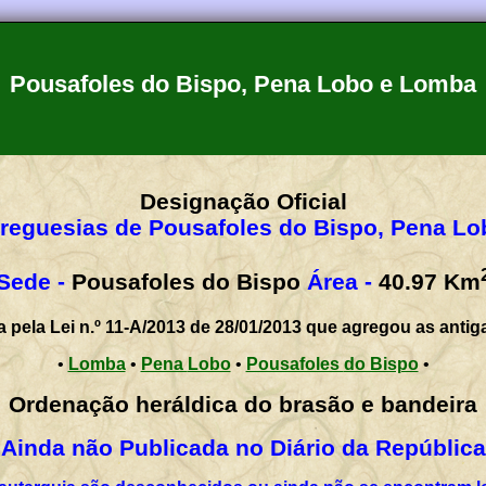
Pousafoles do Bispo, Pena Lobo e Lomba
Designação Oficial
freguesias de Pousafoles do Bispo, Pena L
Sede -
Pousafoles do Bispo
Área -
40.97
Km
a pela Lei n.º 11-A/2013 de 28/01/2013 que agregou as antig
•
Lomba
•
Pena Lobo
•
Pousafoles do Bispo
•
Ordenação heráldica do brasão e bandeira
Ainda não Publicada no Diário da República