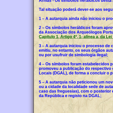
Armas - Os símbolos heráldicos desta
Tal situação poderá dever-se aos segu
1 – A autarquia ainda não iniciou o p
2 – Os símbolos heráldicos foram apro
da Associação dos Arqueólogos Portug
Capitulo 1, Artigo 4º, 1- alínea a, da Le
3 – A autarquia iniciou o processo de
emitiu, no entanto, os seus órgãos a
ou por usufruir de simbologia ilegal;
4 – Os símbolos foram estabelecidos p
promoveu a publicação do respectivo o
Locais (DGAL), de forma a concluir o
5 – A autarquia não peticionou um no
ou a cidade da localidade sede de auta
caso das freguesias), com o posterior
da República e registo na DGAL;