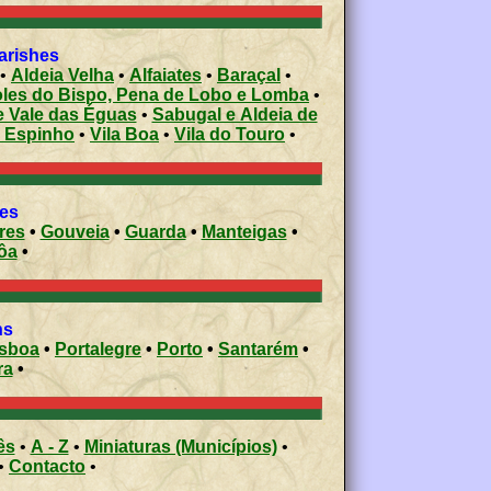
 civil parishes
•
Aldeia Velha
•
Alfaiates
•
Baraçal
•
les do Bispo, Pena de Lobo e Lomba
•
e Vale das Éguas
•
Sabugal e Aldeia de
e Espinho
•
Vila Boa
•
Vila do Touro
•
ies
res
•
Gouveia
•
Guarda
•
Manteigas
•
ôa
•
ons
isboa
•
Portalegre
•
Porto
•
Santarém
•
ra
•
ês
•
A - Z
•
Miniaturas (Municípios)
•
•
Contacto
•