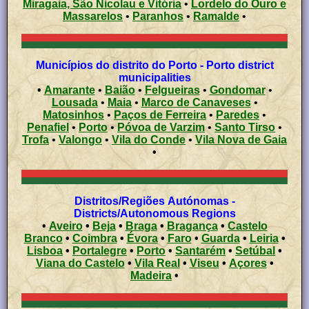
Miragaia, São Nicolau e Vitória
•
Lordelo do Ouro e
Massarelos
•
Paranhos
•
Ramalde
•
Municípios do distrito do Porto - Porto district
municipalities
•
Amarante
•
Baião
•
Felgueiras
•
Gondomar
•
Lousada
•
Maia
•
Marco de Canaveses
•
Matosinhos
•
Paços de Ferreira
•
Paredes
•
Penafiel
•
Porto
•
Póvoa de Varzim
•
Santo Tirso
•
Trofa
•
Valongo
•
Vila do Conde
•
Vila Nova de Gaia
•
Distritos/Regiões Autónomas -
Districts/Autonomous Regions
•
Aveiro
•
Beja
•
Braga
•
Bragança
•
Castelo
Branco
•
Coimbra
•
Évora
•
Faro
•
Guarda
•
Leiria
•
Lisboa
•
Portalegre
•
Porto
•
Santarém
•
Setúbal
•
Viana do Castelo
•
Vila Real
•
Viseu
•
Açores
•
Madeira
•