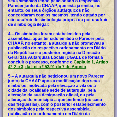
seus símbolos tendo peticionado o respectivo
Parecer junto da CHAAP, que esta já emitiu, no
entanto, os seus órgãos autárquicos não
concordaram com os mesmos, tendo optado por
não usufruir de simbologia própria ou por usufruir
de simbologia ilegal;
4 – Os símbolos foram estabelecidos pela
assembleia, após ter sido emitido o Parecer pela
CHAAP, no entanto, a autarquia não promoveu a
publicação do respectivo ordenamento em Diário
da República e o posterior registo na Direcção
Geral das Autarquias Locais (DGAL), de forma a
concluir o processo, conforme o
Capitulo 1, Artigo
4º, 2 e 3, da Lei n.º 53/91 de 7 de Agosto
.
5 – A autarquia não peticionou um novo Parecer
junto da CHAAP após a modificação dos seus
símbolos, motivada pela elevação a vila ou a
cidade da localidade sede de autarquia, pela
alteração da sua designação oficial, ou pela
alteração do município a que pertence (no caso
das freguesias), com o posterior estabelecimento
dos símbolos pela respectiva assembleia,
publicação do ordenamento em Diário da