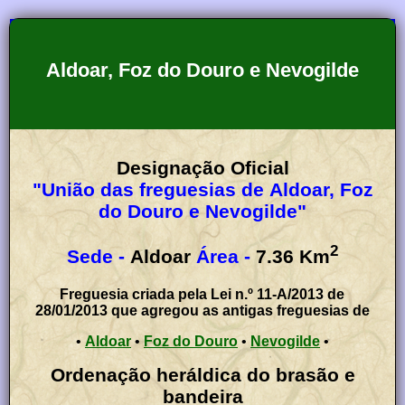
Aldoar, Foz do Douro e Nevogilde
Designação Oficial
"União das freguesias de Aldoar, Foz
do Douro e Nevogilde"
2
Sede -
Aldoar
Área -
7.36
Km
Freguesia criada pela Lei n.º 11-A/2013 de
28/01/2013 que agregou as antigas freguesias de
•
Aldoar
•
Foz do Douro
•
Nevogilde
•
Ordenação heráldica do brasão e
bandeira