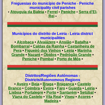
Freguesias do município de Peniche - Peniche
municipality civil parishes
•
Atouguia da Baleia
•
Ferrel
•
Peniche
•
Serra d'El-
Rei
•
Municípios do distrito de Leiria - Leiria district
municipalities
•
Alcobaça
•
Alvaiázere
•
Ansião
•
Batalha
•
Bombarral
•
Caldas da Rainha
•
Castanheira de
Pera
•
Figueiró dos Vinhos
•
Leiria
•
Marinha
Grande
•
Nazaré
•
Óbidos
•
Pedrógão Grande
•
Peniche
•
Pombal
•
Porto de Mós
•
Distritos/Regiões Autónomas -
Districts/Autonomous Regions
•
Aveiro
•
Beja
•
Braga
•
Bragança
•
Castelo
Branco
•
Coimbra
•
Évora
•
Faro
•
Guarda
•
Leiria
•
Lisboa
•
Portalegre
•
Porto
•
Santarém
•
Setúbal
•
Viana do Castelo
•
Vila Real
•
Viseu
•
Açores
•
Madeira
•