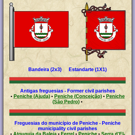
Bandeira (2x3) Estandarte (1X1)
Antigas freguesias - Former civil parishes
•
Peniche (Ajuda)
•
Peniche (Conceição)
•
Peniche
(São Pedro)
•
Freguesias do município de Peniche - Peniche
municipality civil parishes
•
Atouguia da Baleia
•
Ferrel
•
Peniche
•
Serra d'El-