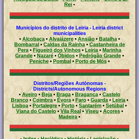
Rei
•
Municípios do distrito de Leiria - Leiria district
municipalities
•
Alcobaça
•
Alvaiázere
•
Ansião
•
Batalha
•
Bombarral
•
Caldas da Rainha
•
Castanheira de
Pera
•
Figueiró dos Vinhos
•
Leiria
•
Marinha
Grande
•
Nazaré
•
Óbidos
•
Pedrógão Grande
•
Peniche
•
Pombal
•
Porto de Mós
•
Distritos/Regiões Autónomas -
Districts/Autonomous Regions
•
Aveiro
•
Beja
•
Braga
•
Bragança
•
Castelo
Branco
•
Coimbra
•
Évora
•
Faro
•
Guarda
•
Leiria
•
Lisboa
•
Portalegre
•
Porto
•
Santarém
•
Setúbal
•
Viana do Castelo
•
Vila Real
•
Viseu
•
Açores
•
Madeira
•
•
Index
•
Heráldica
•
História
•
Legislação
•