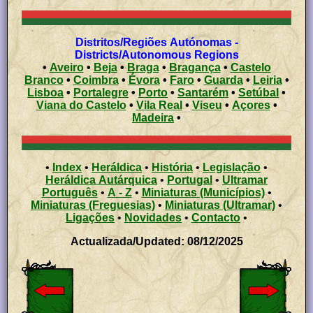
Distritos/Regiões Autónomas -
Districts/Autonomous Regions
•
Aveiro
•
Beja
•
Braga
•
Bragança
•
Castelo
Branco
•
Coimbra
•
Évora
•
Faro
•
Guarda
•
Leiria
•
Lisboa
•
Portalegre
•
Porto
•
Santarém
•
Setúbal
•
Viana do Castelo
•
Vila Real
•
Viseu
•
Açores
•
Madeira
•
•
Index
•
Heráldica
•
História
•
Legislação
•
Heráldica Autárquica
•
Portugal
•
Ultramar
Português
•
A - Z
•
Miniaturas (Municípios)
•
Miniaturas (Freguesias)
•
Miniaturas (Ultramar)
•
Ligações
•
Novidades
•
Contacto
•
Actualizada/Updated: 08/12/2025