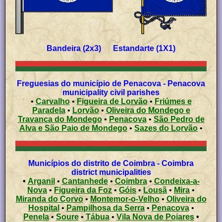
Bandeira (2x3) Estandarte (1X1)
Freguesias do município de Penacova - Penacova
municipality civil parishes
•
Carvalho
•
Figueira de Lorvão
•
Friúmes e
Paradela
•
Lorvão
•
Oliveira do Mondego e
Travanca do Mondego
•
Penacova
•
São Pedro de
Alva e São Paio de Mondego
•
Sazes do Lorvão
•
Municípios do distrito de Coimbra - Coimbra
district municipalities
•
Arganil
•
Cantanhede
•
Coimbra
•
Condeixa-a-
Nova
•
Figueira da Foz
•
Góis
•
Lousã
•
Mira
•
Miranda do Corvo
•
Montemor-o-Velho
•
Oliveira do
Hospital
•
Pampilhosa da Serra
•
Penacova
•
Penela
•
Soure
•
Tábua
•
Vila Nova de Poiares
•