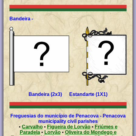
Bandeira -
Bandeira (2x3) Estandarte (1X1)
Freguesias do município de Penacova - Penacova
municipality civil parishes
•
Carvalho
•
Figueira de Lorvão
•
Friúmes e
Paradela
•
Lorvão
•
Oliveira do Mondego e