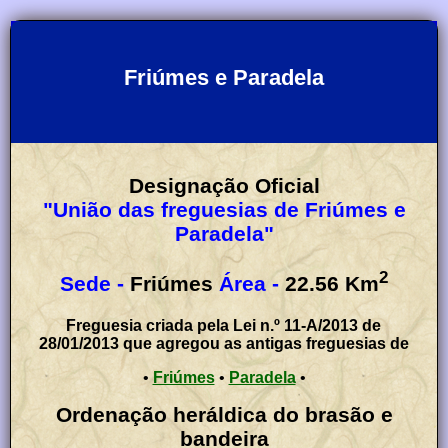
Friúmes e Paradela
Designação Oficial
"União das freguesias de Friúmes e
Paradela"
2
Sede -
Friúmes
Área -
22.56
Km
Freguesia criada pela Lei n.º 11-A/2013 de
28/01/2013 que agregou as antigas freguesias de
•
Friúmes
•
Paradela
•
Ordenação heráldica do brasão e
bandeira