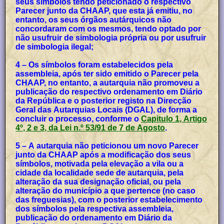
seus símbolos tendo peticionado o respectivo
Parecer junto da CHAAP, que esta já emitiu, no
entanto, os seus órgãos autárquicos não
concordaram com os mesmos, tendo optado por
não usufruir de simbologia própria ou por usufruir
de simbologia ilegal;
4 – Os símbolos foram estabelecidos pela
assembleia, após ter sido emitido o Parecer pela
CHAAP, no entanto, a autarquia não promoveu a
publicação do respectivo ordenamento em Diário
da República e o posterior registo na Direcção
Geral das Autarquias Locais (DGAL), de forma a
concluir o processo, conforme o
Capitulo 1, Artigo
4º, 2 e 3, da Lei n.º 53/91 de 7 de Agosto
.
5 – A autarquia não peticionou um novo Parecer
junto da CHAAP após a modificação dos seus
símbolos, motivada pela elevação a vila ou a
cidade da localidade sede de autarquia, pela
alteração da sua designação oficial, ou pela
alteração do município a que pertence (no caso
das freguesias), com o posterior estabelecimento
dos símbolos pela respectiva assembleia,
publicação do ordenamento em Diário da