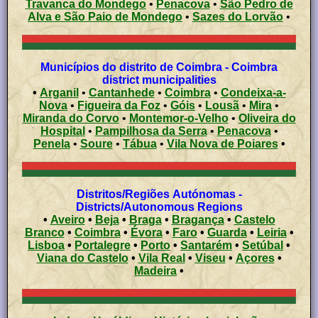
Travanca do Mondego
•
Penacova
•
São Pedro de
Alva e São Paio de Mondego
•
Sazes do Lorvão
•
Municípios do distrito de Coimbra - Coimbra
district municipalities
•
Arganil
•
Cantanhede
•
Coimbra
•
Condeixa-a-
Nova
•
Figueira da Foz
•
Góis
•
Lousã
•
Mira
•
Miranda do Corvo
•
Montemor-o-Velho
•
Oliveira do
Hospital
•
Pampilhosa da Serra
•
Penacova
•
Penela
•
Soure
•
Tábua
•
Vila Nova de Poiares
•
Distritos/Regiões Autónomas -
Districts/Autonomous Regions
•
Aveiro
•
Beja
•
Braga
•
Bragança
•
Castelo
Branco
•
Coimbra
•
Évora
•
Faro
•
Guarda
•
Leiria
•
Lisboa
•
Portalegre
•
Porto
•
Santarém
•
Setúbal
•
Viana do Castelo
•
Vila Real
•
Viseu
•
Açores
•
Madeira
•