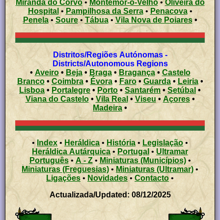
Miranda do Corvo
•
Montemor-o-Velho
•
Oliveira do
Hospital
•
Pampilhosa da Serra
•
Penacova
•
Penela
•
Soure
•
Tábua
•
Vila Nova de Poiares
•
Distritos/Regiões Autónomas -
Districts/Autonomous Regions
•
Aveiro
•
Beja
•
Braga
•
Bragança
•
Castelo
Branco
•
Coimbra
•
Évora
•
Faro
•
Guarda
•
Leiria
•
Lisboa
•
Portalegre
•
Porto
•
Santarém
•
Setúbal
•
Viana do Castelo
•
Vila Real
•
Viseu
•
Açores
•
Madeira
•
•
Index
•
Heráldica
•
História
•
Legislação
•
Heráldica Autárquica
•
Portugal
•
Ultramar
Português
•
A - Z
•
Miniaturas (Municípios)
•
Miniaturas (Freguesias)
•
Miniaturas (Ultramar)
•
Ligações
•
Novidades
•
Contacto
•
Actualizada/Updated: 08/12/2025