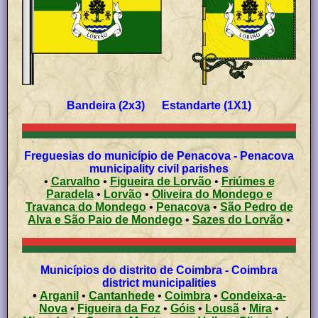
Bandeira (2x3) Estandarte (1X1)
Freguesias do município de Penacova - Penacova
municipality civil parishes
•
Carvalho
•
Figueira de Lorvão
•
Friúmes e
Paradela
•
Lorvão
•
Oliveira do Mondego e
Travanca do Mondego
•
Penacova
•
São Pedro de
Alva e São Paio de Mondego
•
Sazes do Lorvão
•
Municípios do distrito de Coimbra - Coimbra
district municipalities
•
Arganil
•
Cantanhede
•
Coimbra
•
Condeixa-a-
Nova
•
Figueira da Foz
•
Góis
•
Lousã
•
Mira
•