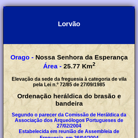
Lorvão
Orago -
Nossa Senhora da Esperança
2
Área -
25.77
Km
Elevação da sede da freguesia à categoria de vila
pela Lei n.º 72/85 de 27/09/1985
Ordenação heráldica do brasão e
bandeira
Segundo o parecer da Comissão de Heráldica da
Associação dos Arqueólogos Portugueses de
27/02/2004
Estabelecida em reunião de Assembleia de
Freguesia, em 26/04/2004