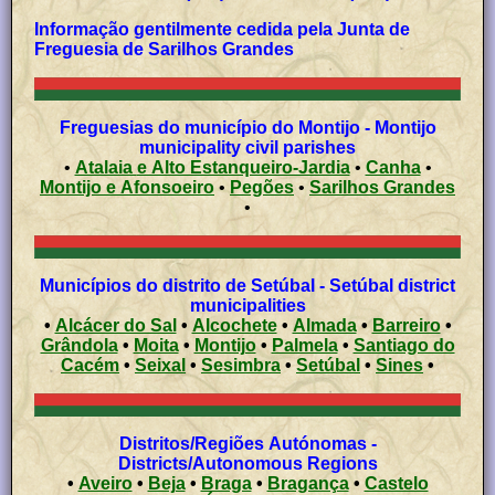
Informação gentilmente cedida pela Junta de
Freguesia de Sarilhos Grandes
Freguesias do município do Montijo - Montijo
municipality civil parishes
•
Atalaia e Alto Estanqueiro-Jardia
•
Canha
•
Montijo e Afonsoeiro
•
Pegões
•
Sarilhos Grandes
•
Municípios do distrito de Setúbal - Setúbal district
municipalities
•
Alcácer do Sal
•
Alcochete
•
Almada
•
Barreiro
•
Grândola
•
Moita
•
Montijo
•
Palmela
•
Santiago do
Cacém
•
Seixal
•
Sesimbra
•
Setúbal
•
Sines
•
Distritos/Regiões Autónomas -
Districts/Autonomous Regions
•
Aveiro
•
Beja
•
Braga
•
Bragança
•
Castelo