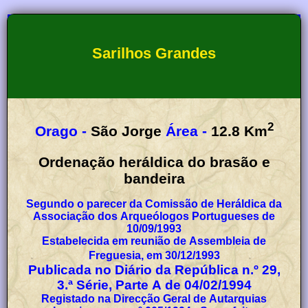
Sarilhos Grandes
2
Orago -
São Jorge
Área -
12.8
Km
Ordenação heráldica do brasão e
bandeira
Segundo o parecer da Comissão de Heráldica da
Associação dos Arqueólogos Portugueses de
10/09/1993
Estabelecida em reunião de Assembleia de
Freguesia, em 30/12/1993
Publicada no Diário da República n.º 29,
3.ª Série, Parte A de 04/02/1994
Registado na Direcção Geral de Autarquias