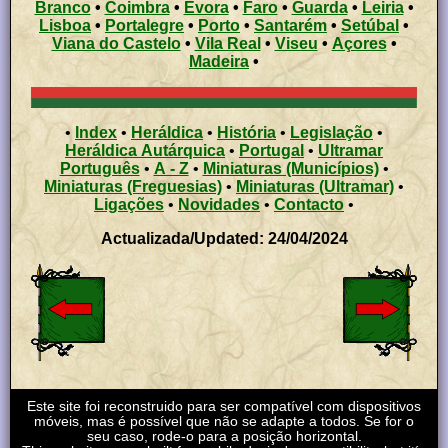
Branco
•
Coimbra
•
Évora
•
Faro
•
Guarda
•
Leiria
•
Lisboa
•
Portalegre
•
Porto
•
Santarém
•
Setúbal
•
Viana do Castelo
•
Vila Real
•
Viseu
•
Açores
•
Madeira
•
•
Index
•
Heráldica
•
História
•
Legislação
•
Heráldica Autárquica
•
Portugal
•
Ultramar
Português
•
A - Z
•
Miniaturas (Municípios)
•
Miniaturas (Freguesias)
•
Miniaturas (Ultramar)
•
Ligações
•
Novidades
•
Contacto
•
Actualizada/Updated: 24/04/2024
Este site foi reconstruido para ser compatível com dispositivos
móveis, mas é possível que não se adapte a todos. Se for o
seu caso, rode-o para a posição horizontal.