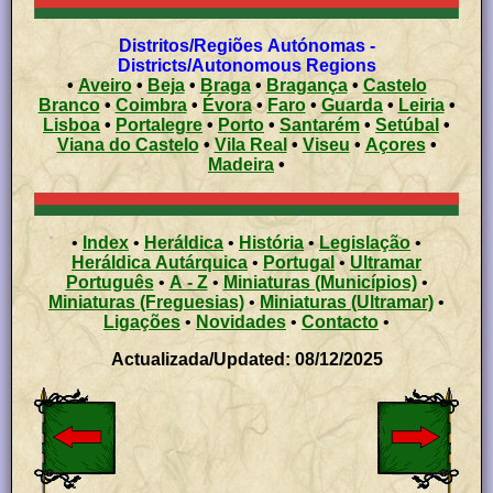
Distritos/Regiões Autónomas -
Districts/Autonomous Regions
•
Aveiro
•
Beja
•
Braga
•
Bragança
•
Castelo
Branco
•
Coimbra
•
Évora
•
Faro
•
Guarda
•
Leiria
•
Lisboa
•
Portalegre
•
Porto
•
Santarém
•
Setúbal
•
Viana do Castelo
•
Vila Real
•
Viseu
•
Açores
•
Madeira
•
•
Index
•
Heráldica
•
História
•
Legislação
•
Heráldica Autárquica
•
Portugal
•
Ultramar
Português
•
A - Z
•
Miniaturas (Municípios)
•
Miniaturas (Freguesias)
•
Miniaturas (Ultramar)
•
Ligações
•
Novidades
•
Contacto
•
Actualizada/Updated: 08/12/2025