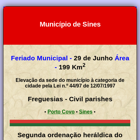
Município de Sines
Feriado Municipal -
29 de Junho
Área
2
-
199
Km
Elevação da sede do município à categoria de
cidade pela Lei n.º 44/97 de 12/07/1997
Freguesias - Civil parishes
•
Porto Covo
•
Sines
•
Segunda ordenação heráldica do