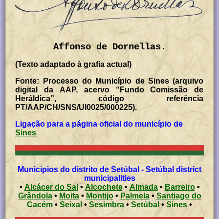
Affonso de Dornellas.
(Texto adaptado à grafia actual)
Fonte: Processo do Município de Sines (arquivo
digital da AAP, acervo “Fundo Comissão de
Heráldica”, código referência
PT/AAP/CH/SNS/UI0025/000225).
Ligação para a página oficial do município de
Sines
Municípios do distrito de Setúbal - Setúbal district
municipalities
•
Alcácer do Sal
•
Alcochete
•
Almada
•
Barreiro
•
Grândola
•
Moita
•
Montijo
•
Palmela
•
Santiago do
Cacém
•
Seixal
•
Sesimbra
•
Setúbal
•
Sines
•