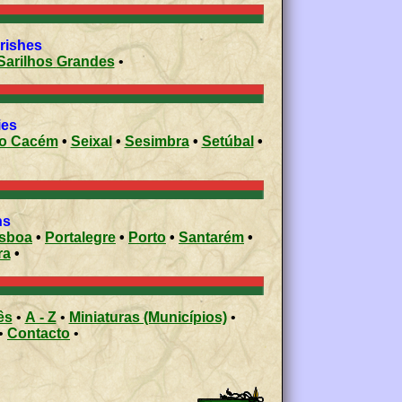
civil parishes
Sarilhos Grandes
•
palities
do Cacém
•
Seixal
•
Sesimbra
•
Setúbal
•
ons
isboa
•
Portalegre
•
Porto
•
Santarém
•
ra
•
ês
•
A - Z
•
Miniaturas (Municípios)
•
•
Contacto
•