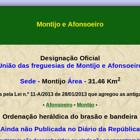
Montijo e Afonsoeiro
Designação Oficial
União das freguesias de Montijo e Afonsoeir
2
Sede -
Montijo
Área -
31.46
Km
a pela Lei n.º 11-A/2013 de 28/01/2013 que agregou as antig
•
Afonsoeiro
•
Montijo
•
Ordenação heráldica do brasão e bandeira
Ainda não Publicada no Diário da República