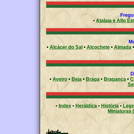
•
Atalaia e Al
•
Alcácer do Sal
•
Alcochete
•
Almada
•
Aveiro
•
Beja
•
Braga
•
Bragança
•
C
Se
•
Index
•
Heráldica
•
História
•
Legi
Miniaturas 