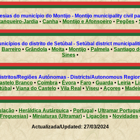
Freguesias do município do Montijo - Montijo municipality 
to Estanqueiro-Jardia
•
Canha
•
Montijo e Afonsoeiro
•
Pegões
•
Municípios do distrito de Setúbal - Setúbal district munici
•
Barreiro
•
Grândola
•
Moita
•
Montijo
•
Palmela
•
Santiago 
Sines
•
Distritos/Regiões Autónomas - Districts/Autonomous Regi
astelo Branco
•
Coimbra
•
Évora
•
Faro
•
Guarda
•
Leiria
•
L
túbal
•
Viana do Castelo
•
Vila Real
•
Viseu
•
Açores
•
Madei
slação
•
Heráldica Autárquica
•
Portugal
•
Ultramar Portugu
(Freguesias)
•
Miniaturas (Ultramar)
•
Ligações
•
Novidades
Actualizada/Updated: 27/03/2024