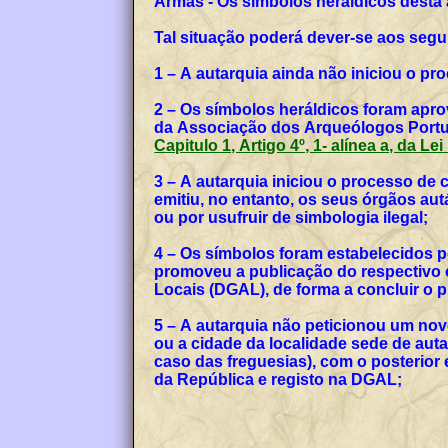
Armas - Os símbolos heráldicos desta
Tal situação poderá dever-se aos segu
1 – A autarquia ainda não iniciou o p
2 – Os símbolos heráldicos foram apro
da Associação dos Arqueólogos Portug
Capitulo 1, Artigo 4º, 1- alínea a, da Le
3 – A autarquia iniciou o processo de
emitiu, no entanto, os seus órgãos a
ou por usufruir de simbologia ilegal;
4 – Os símbolos foram estabelecidos p
promoveu a publicação do respectivo o
Locais (DGAL), de forma a concluir o
5 – A autarquia não peticionou um no
ou a cidade da localidade sede de auta
caso das freguesias), com o posterior
da República e registo na DGAL;