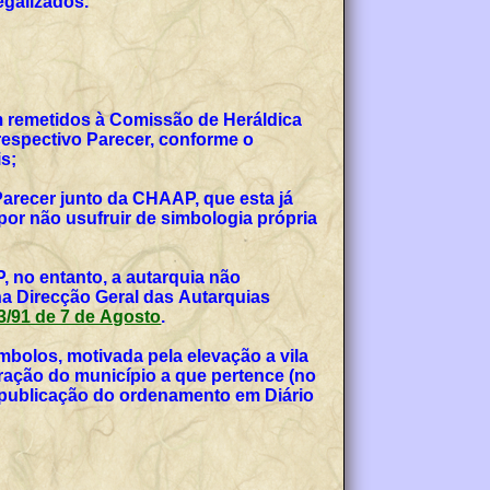
egalizados.
am remetidos à Comissão de Heráldica
espectivo Parecer, conforme o
s;
Parecer junto da CHAAP, que esta já
or não usufruir de simbologia própria
, no entanto, a autarquia não
na Direcção Geral das Autarquias
 53/91 de 7 de Agosto
.
bolos, motivada pela elevação a vila
teração do município a que pertence (no
, publicação do ordenamento em Diário