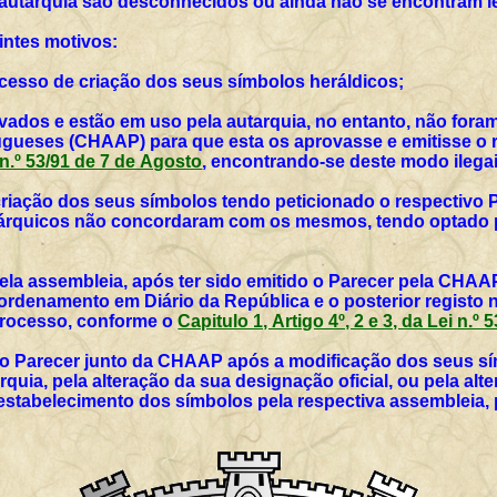
 autarquia são desconhecidos ou ainda não se encontram l
intes motivos:
rocesso de criação dos seus símbolos heráldicos;
vados e estão em uso pela autarquia, no entanto, não for
ueses (CHAAP) para que esta os aprovasse e emitisse o r
i n.º 53/91 de 7 de Agosto
, encontrando-se deste modo ilegai
 criação dos seus símbolos tendo peticionado o respectivo 
utárquicos não concordaram com os mesmos, tendo optado p
ela assembleia, após ter sido emitido o Parecer pela CHAAP
rdenamento em Diário da República e o posterior registo 
 processo, conforme o
Capitulo 1, Artigo 4º, 2 e 3, da Lei n.º
vo Parecer junto da CHAAP após a modificação dos seus sím
rquia, pela alteração da sua designação oficial, ou pela al
 estabelecimento dos símbolos pela respectiva assembleia