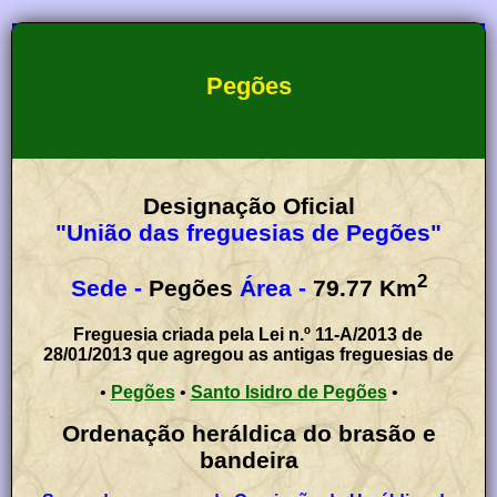
Pegões
Designação Oficial
"União das freguesias de Pegões"
2
Sede -
Pegões
Área -
79.77
Km
Freguesia criada pela Lei n.º 11-A/2013 de
28/01/2013 que agregou as antigas freguesias de
•
Pegões
•
Santo Isidro de Pegões
•
Ordenação heráldica do brasão e
bandeira