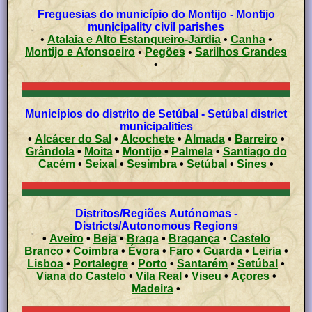
Freguesias do município do Montijo - Montijo
municipality civil parishes
•
Atalaia e Alto Estanqueiro-Jardia
•
Canha
•
Montijo e Afonsoeiro
•
Pegões
•
Sarilhos Grandes
•
Municípios do distrito de Setúbal - Setúbal district
municipalities
•
Alcácer do Sal
•
Alcochete
•
Almada
•
Barreiro
•
Grândola
•
Moita
•
Montijo
•
Palmela
•
Santiago do
Cacém
•
Seixal
•
Sesimbra
•
Setúbal
•
Sines
•
Distritos/Regiões Autónomas -
Districts/Autonomous Regions
•
Aveiro
•
Beja
•
Braga
•
Bragança
•
Castelo
Branco
•
Coimbra
•
Évora
•
Faro
•
Guarda
•
Leiria
•
Lisboa
•
Portalegre
•
Porto
•
Santarém
•
Setúbal
•
Viana do Castelo
•
Vila Real
•
Viseu
•
Açores
•
Madeira
•