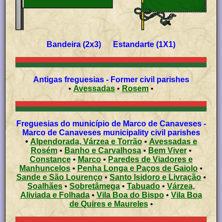
Bandeira (2x3) Estandarte (1X1)
Antigas freguesias - Former civil parishes
•
Avessadas
•
Rosem
•
Freguesias do município de Marco de Canaveses -
Marco de Canaveses municipality civil parishes
•
Alpendorada, Várzea e Torrão
•
Avessadas e
Rosém
•
Banho e Carvalhosa
•
Bem Viver
•
Constance
•
Marco
•
Paredes de Viadores e
Manhuncelos
•
Penha Longa e Paços de Gaiolo
•
Sande e São Lourenço
•
Santo Isidoro e Livração
•
Soalhães
•
Sobretâmega
•
Tabuado
•
Várzea,
Aliviada e Folhada
•
Vila Boa do Bispo
•
Vila Boa
de Quires e Maureles
•