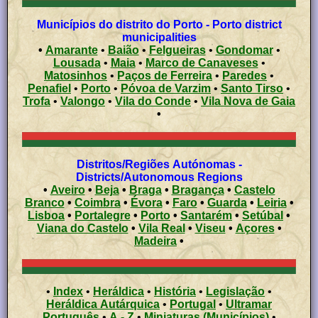
Municípios do distrito do Porto - Porto district
municipalities
•
Amarante
•
Baião
•
Felgueiras
•
Gondomar
•
Lousada
•
Maia
•
Marco de Canaveses
•
Matosinhos
•
Paços de Ferreira
•
Paredes
•
Penafiel
•
Porto
•
Póvoa de Varzim
•
Santo Tirso
•
Trofa
•
Valongo
•
Vila do Conde
•
Vila Nova de Gaia
•
Distritos/Regiões Autónomas -
Districts/Autonomous Regions
•
Aveiro
•
Beja
•
Braga
•
Bragança
•
Castelo
Branco
•
Coimbra
•
Évora
•
Faro
•
Guarda
•
Leiria
•
Lisboa
•
Portalegre
•
Porto
•
Santarém
•
Setúbal
•
Viana do Castelo
•
Vila Real
•
Viseu
•
Açores
•
Madeira
•
•
Index
•
Heráldica
•
História
•
Legislação
•
Heráldica Autárquica
•
Portugal
•
Ultramar
Português
•
A - Z
•
Miniaturas (Municípios)
•