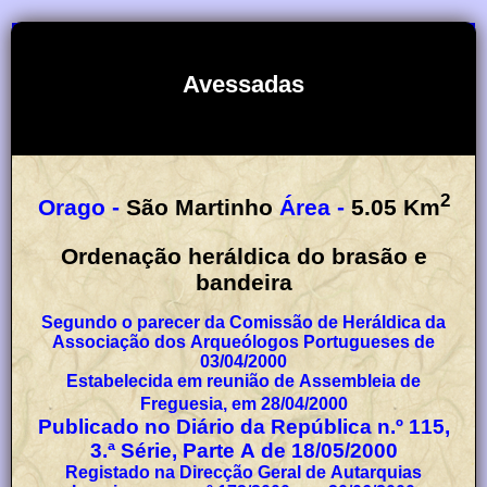
Avessadas
2
Orago -
São Martinho
Área -
5.05
Km
Ordenação heráldica do brasão e
bandeira
Segundo o parecer da Comissão de Heráldica da
Associação dos Arqueólogos Portugueses de
03/04/2000
Estabelecida em reunião de Assembleia de
Freguesia, em 28/04/2000
Publicado no Diário da República n.º 115,
3.ª Série, Parte A de 18/05/2000
Registado na Direcção Geral de Autarquias