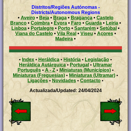
Distritos/Regiões Autónomas -
Districts/Autonomous Regions
•
Aveiro
•
Beja
•
Braga
•
Bragança
•
Castelo
Branco
•
Coimbra
•
Évora
•
Faro
•
Guarda
•
Leiria
•
Lisboa
•
Portalegre
•
Porto
•
Santarém
•
Setúbal
•
Viana do Castelo
•
Vila Real
•
Viseu
•
Açores
•
Madeira
•
•
Index
•
Heráldica
•
História
•
Legislação
•
Heráldica Autárquica
•
Portugal
•
Ultramar
Português
•
A - Z
•
Miniaturas (Municípios)
•
Miniaturas (Freguesias)
•
Miniaturas (Ultramar)
•
Ligações
•
Novidades
•
Contacto
•
Actualizada/Updated: 24/04/2024