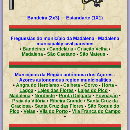
Bandeira (2x3) Estandarte (1X1)
Freguesias do município da Madalena - Madalena
municipality civil parishes
•
Bandeiras
•
Candelária
•
Criação Velha
•
Madalena
•
São Caetano
•
São Mateus
•
Municípios da Região autónoma dos Açores -
Azores autonomous region municipalities
•
Angra do Heroísmo
•
Calheta
•
Corvo
•
Horta
•
Lagoa
•
Lajes das Flores
•
Lajes do Pico
•
Madalena
•
Nordeste
•
Ponta Delgada
•
Povoação
•
Praia da Vitória
•
Ribeira Grande
•
Santa Cruz da
Graciosa
•
Santa Cruz das Flores
•
São Roque do
Pico
•
Velas
•
Vila do Porto
•
Vila Franca do Campo
•