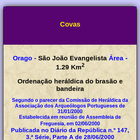
Covas
Orago -
São João Evangelista
Área -
2
1.29
Km
Ordenação heráldica do brasão e
bandeira
Segundo o parecer da Comissão de Heráldica da
Associação dos Arqueólogos Portugueses de
31/01/2000
Estabelecida em reunião de Assembleia de
Freguesia, em 02/06/2000
Publicada no Diário da República n.º 147,
3.ª Série, Parte A de 28/06/2000