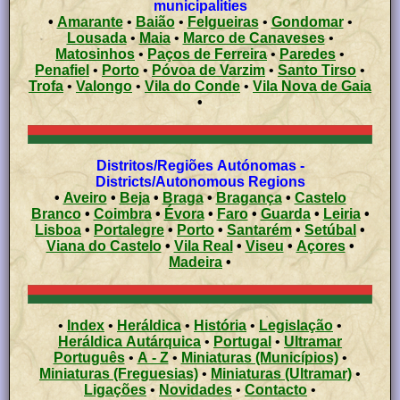
municipalities
•
Amarante
•
Baião
•
Felgueiras
•
Gondomar
•
Lousada
•
Maia
•
Marco de Canaveses
•
Matosinhos
•
Paços de Ferreira
•
Paredes
•
Penafiel
•
Porto
•
Póvoa de Varzim
•
Santo Tirso
•
Trofa
•
Valongo
•
Vila do Conde
•
Vila Nova de Gaia
•
Distritos/Regiões Autónomas -
Districts/Autonomous Regions
•
Aveiro
•
Beja
•
Braga
•
Bragança
•
Castelo
Branco
•
Coimbra
•
Évora
•
Faro
•
Guarda
•
Leiria
•
Lisboa
•
Portalegre
•
Porto
•
Santarém
•
Setúbal
•
Viana do Castelo
•
Vila Real
•
Viseu
•
Açores
•
Madeira
•
•
Index
•
Heráldica
•
História
•
Legislação
•
Heráldica Autárquica
•
Portugal
•
Ultramar
Português
•
A - Z
•
Miniaturas (Municípios)
•
Miniaturas (Freguesias)
•
Miniaturas (Ultramar)
•
Ligações
•
Novidades
•
Contacto
•