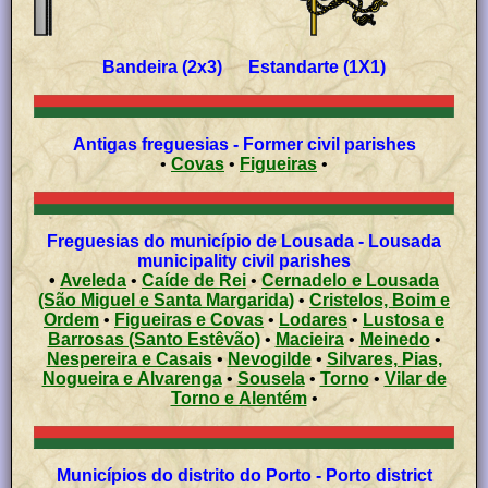
Bandeira (2x3) Estandarte (1X1)
Antigas freguesias - Former civil parishes
•
Covas
•
Figueiras
•
Freguesias do município de Lousada - Lousada
municipality civil parishes
•
Aveleda
•
Caíde de Rei
•
Cernadelo e Lousada
(São Miguel e Santa Margarida)
•
Cristelos, Boim e
Ordem
•
Figueiras e Covas
•
Lodares
•
Lustosa e
Barrosas (Santo Estêvão)
•
Macieira
•
Meinedo
•
Nespereira e Casais
•
Nevogilde
•
Silvares, Pias,
Nogueira e Alvarenga
•
Sousela
•
Torno
•
Vilar de
Torno e Alentém
•
Municípios do distrito do Porto - Porto district