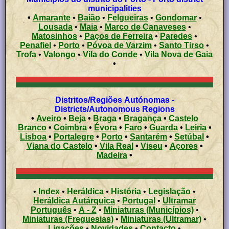
municipalities
•
Amarante
•
Baião
•
Felgueiras
•
Gondomar
•
Lousada
•
Maia
•
Marco de Canaveses
•
Matosinhos
•
Paços de Ferreira
•
Paredes
•
Penafiel
•
Porto
•
Póvoa de Varzim
•
Santo Tirso
•
Trofa
•
Valongo
•
Vila do Conde
•
Vila Nova de Gaia
•
Distritos/Regiões Autónomas -
Districts/Autonomous Regions
•
Aveiro
•
Beja
•
Braga
•
Bragança
•
Castelo
Branco
•
Coimbra
•
Évora
•
Faro
•
Guarda
•
Leiria
•
Lisboa
•
Portalegre
•
Porto
•
Santarém
•
Setúbal
•
Viana do Castelo
•
Vila Real
•
Viseu
•
Açores
•
Madeira
•
•
Index
•
Heráldica
•
História
•
Legislação
•
Heráldica Autárquica
•
Portugal
•
Ultramar
Português
•
A - Z
•
Miniaturas (Municípios)
•
Miniaturas (Freguesias)
•
Miniaturas (Ultramar)
•
Ligações
•
Novidades
•
Contacto
•