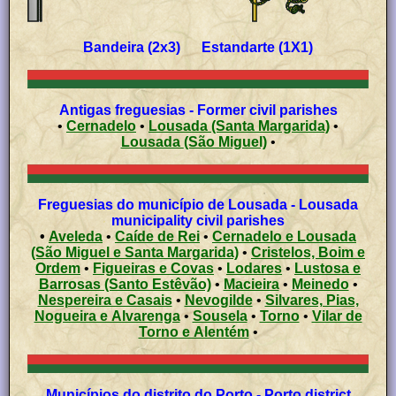
Bandeira (2x3) Estandarte (1X1)
Antigas freguesias - Former civil parishes
•
Cernadelo
•
Lousada (Santa Margarida)
•
Lousada (São Miguel)
•
Freguesias do município de Lousada - Lousada
municipality civil parishes
•
Aveleda
•
Caíde de Rei
•
Cernadelo e Lousada
(São Miguel e Santa Margarida)
•
Cristelos, Boim e
Ordem
•
Figueiras e Covas
•
Lodares
•
Lustosa e
Barrosas (Santo Estêvão)
•
Macieira
•
Meinedo
•
Nespereira e Casais
•
Nevogilde
•
Silvares, Pias,
Nogueira e Alvarenga
•
Sousela
•
Torno
•
Vilar de
Torno e Alentém
•
Municípios do distrito do Porto - Porto district