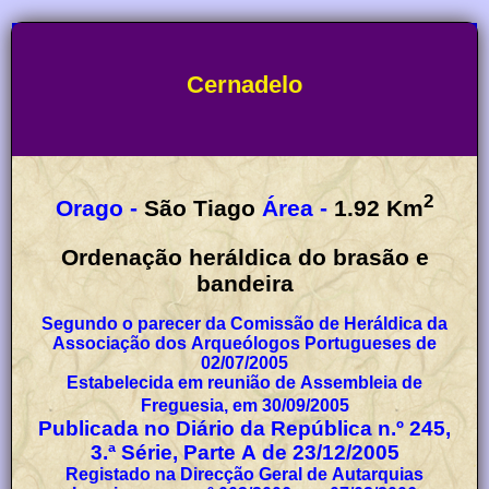
Cernadelo
2
Orago -
São Tiago
Área -
1.92
Km
Ordenação heráldica do brasão e
bandeira
Segundo o parecer da Comissão de Heráldica da
Associação dos Arqueólogos Portugueses de
02/07/2005
Estabelecida em reunião de Assembleia de
Freguesia, em 30/09/2005
Publicada no Diário da República n.º 245,
3.ª Série, Parte A de 23/12/2005
Registado na Direcção Geral de Autarquias