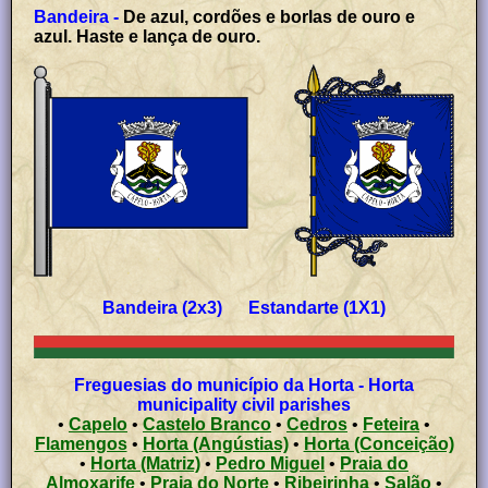
Bandeira -
De azul, cordões e borlas de ouro e
azul. Haste e lança de ouro.
Bandeira (2x3) Estandarte (1X1)
Freguesias do município da Horta - Horta
municipality civil parishes
•
Capelo
•
Castelo Branco
•
Cedros
•
Feteira
•
Flamengos
•
Horta (Angústias)
•
Horta (Conceição)
•
Horta (Matriz)
•
Pedro Miguel
•
Praia do
Almoxarife
•
Praia do Norte
•
Ribeirinha
•
Salão
•