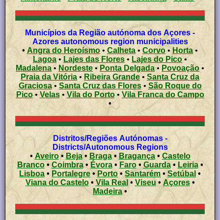
Municípios da Região autónoma dos Açores -
Azores autonomous region municipalities
•
Angra do Heroísmo
•
Calheta
•
Corvo
•
Horta
•
Lagoa
•
Lajes das Flores
•
Lajes do Pico
•
Madalena
•
Nordeste
•
Ponta Delgada
•
Povoação
•
Praia da Vitória
•
Ribeira Grande
•
Santa Cruz da
Graciosa
•
Santa Cruz das Flores
•
São Roque do
Pico
•
Velas
•
Vila do Porto
•
Vila Franca do Campo
•
Distritos/Regiões Autónomas -
Districts/Autonomous Regions
•
Aveiro
•
Beja
•
Braga
•
Bragança
•
Castelo
Branco
•
Coimbra
•
Évora
•
Faro
•
Guarda
•
Leiria
•
Lisboa
•
Portalegre
•
Porto
•
Santarém
•
Setúbal
•
Viana do Castelo
•
Vila Real
•
Viseu
•
Açores
•
Madeira
•