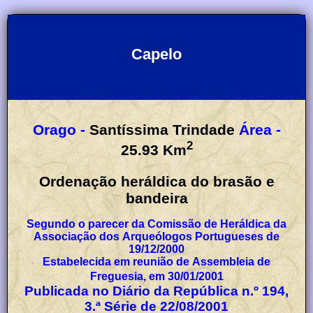
Capelo
Orago -
Santíssima Trindade
Área -
2
25.93
Km
Ordenação heráldica do brasão e
bandeira
Segundo o parecer da Comissão de Heráldica da
Associação dos Arqueólogos Portugueses de
19/12/2000
Estabelecida em reunião de Assembleia de
Freguesia, em 30/01/2001
Publicada no Diário da República n.º 194,
3.ª Série de 22/08/2001