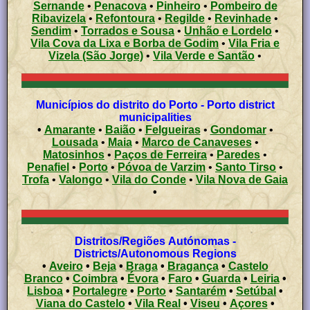
Sernande
•
Penacova
•
Pinheiro
•
Pombeiro de
Ribavizela
•
Refontoura
•
Regilde
•
Revinhade
•
Sendim
•
Torrados e Sousa
•
Unhão e Lordelo
•
Vila Cova da Lixa e Borba de Godim
•
Vila Fria e
Vizela (São Jorge)
•
Vila Verde e Santão
•
Municípios do distrito do Porto - Porto district
municipalities
•
Amarante
•
Baião
•
Felgueiras
•
Gondomar
•
Lousada
•
Maia
•
Marco de Canaveses
•
Matosinhos
•
Paços de Ferreira
•
Paredes
•
Penafiel
•
Porto
•
Póvoa de Varzim
•
Santo Tirso
•
Trofa
•
Valongo
•
Vila do Conde
•
Vila Nova de Gaia
•
Distritos/Regiões Autónomas -
Districts/Autonomous Regions
•
Aveiro
•
Beja
•
Braga
•
Bragança
•
Castelo
Branco
•
Coimbra
•
Évora
•
Faro
•
Guarda
•
Leiria
•
Lisboa
•
Portalegre
•
Porto
•
Santarém
•
Setúbal
•
Viana do Castelo
•
Vila Real
•
Viseu
•
Açores
•