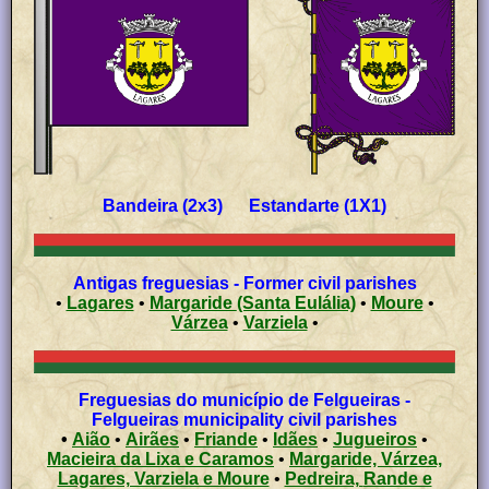
Bandeira (2x3) Estandarte (1X1)
Antigas freguesias - Former civil parishes
•
Lagares
•
Margaride (Santa Eulália)
•
Moure
•
Várzea
•
Varziela
•
Freguesias do município de Felgueiras -
Felgueiras municipality civil parishes
•
Aião
•
Airães
•
Friande
•
Idães
•
Jugueiros
•
Macieira da Lixa e Caramos
•
Margaride, Várzea,
Lagares, Varziela e Moure
•
Pedreira, Rande e