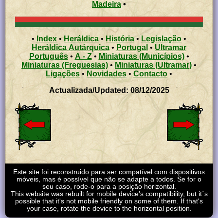
Madeira
•
•
Index
•
Heráldica
•
História
•
Legislação
•
Heráldica Autárquica
•
Portugal
•
Ultramar
Português
•
A - Z
•
Miniaturas (Municípios)
•
Miniaturas (Freguesias)
•
Miniaturas (Ultramar)
•
Ligações
•
Novidades
•
Contacto
•
Actualizada/Updated: 08/12/2025
Este site foi reconstruido para ser compatível com dispositivos
móveis, mas é possível que não se adapte a todos. Se for o
seu caso, rode-o para a posição horizontal.
This website was rebuilt for mobile device's compatibility, but it´s
possible that it's not mobile friendly on some of them. If that's
your case, rotate the device to the horizontal position.