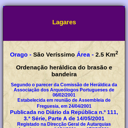
Lagares
2
Orago -
São Veríssimo
Área -
2.5
Km
Ordenação heráldica do brasão e
bandeira
Segundo o parecer da Comissão de Heráldica da
Associação dos Arqueólogos Portugueses de
06/02/2001
Estabelecida em reunião de Assembleia de
Freguesia, em 24/04/2001
Publicada no Diário da República n.º 111,
3.ª Série, Parte A de 14/05/2001
Registado na Direcção Geral de Autarquias