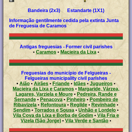
Bandeira (2x3) Estandarte (1X1)
Informação gentilmente cedida pela extinta Junta
de Freguesia de Caramos
Antigas freguesias - Former civil parishes
•
Caramos
•
Macieira da Lixa
•
Freguesias do município de Felgueiras -
Felgueiras municipality civil parishes
•
Aião
•
Airães
•
Friande
•
Idães
•
Jugueiros
•
Macieira da Lixa e Caramos
•
Margaride, Várzea,
Lagares, Varziela e Moure
•
Pedreira, Rande e
Sernande
•
Penacova
•
Pinheiro
•
Pombeiro de
Ribavizela
•
Refontoura
•
Regilde
•
Revinhade
•
Sendim
•
Torrados e Sousa
•
Unhão e Lordelo
•
Vila Cova da Lixa e Borba de Godim
•
Vila Fria e
Vizela (São Jorge)
•
Vila Verde e Santão
•