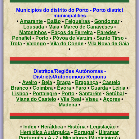
Municípios do distrito do Porto - Porto district
municipalities
•
Amarante
•
Baião
•
Felgueiras
•
Gondomar
•
Lousada
•
Maia
•
Marco de Canaveses
•
Matosinhos
•
Paços de Ferreira
•
Paredes
•
Penafiel
•
Porto
•
Póvoa de Varzim
•
Santo Tirso
•
Trofa
•
Valongo
•
Vila do Conde
•
Vila Nova de Gaia
•
Distritos/Regiões Autónomas -
Districts/Autonomous Regions
•
Aveiro
•
Beja
•
Braga
•
Bragança
•
Castelo
Branco
•
Coimbra
•
Évora
•
Faro
•
Guarda
•
Leiria
•
Lisboa
•
Portalegre
•
Porto
•
Santarém
•
Setúbal
•
Viana do Castelo
•
Vila Real
•
Viseu
•
Açores
•
Madeira
•
•
Index
•
Heráldica
•
História
•
Legislação
•
Heráldica Autárquica
•
Portugal
•
Ultramar
Português
•
A - Z
•
Miniaturas (Municípios)
•