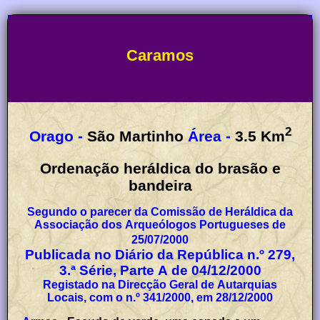
Caramos
2
Orago -
São Martinho
Área -
3.5
Km
Ordenação heráldica do brasão e
bandeira
Segundo o parecer da Comissão de Heráldica da
Associação dos Arqueólogos Portugueses de
25/07/2000
Publicada no Diário da República n.º 279,
3.ª Série, Parte A de 04/12/2000
Registado na Direcção Geral de Autarquias
Locais, com o n.º 341/2000, em 28/12/2000