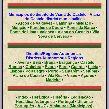
Municípios do distrito de Viana do Castelo - Viana
do Castelo district municipalities
•
Arcos de Valdevez
•
Caminha
•
Melgaço
•
Monção
•
Paredes de Coura
•
Ponte da Barca
•
Ponte de Lima
•
Valença
•
Viana do Castelo
•
Vila
Nova de Cerveira
•
Distritos/Regiões Autónomas -
Districts/Autonomous Regions
•
Aveiro
•
Beja
•
Braga
•
Bragança
•
Castelo
Branco
•
Coimbra
•
Évora
•
Faro
•
Guarda
•
Leiria
•
Lisboa
•
Portalegre
•
Porto
•
Santarém
•
Setúbal
•
Viana do Castelo
•
Vila Real
•
Viseu
•
Açores
•
Madeira
•
•
Index
•
Heráldica
•
História
•
Legislação
•
Heráldica Autárquica
•
Portugal
•
Ultramar
Português
•
A - Z
•
Miniaturas (Municípios)
•