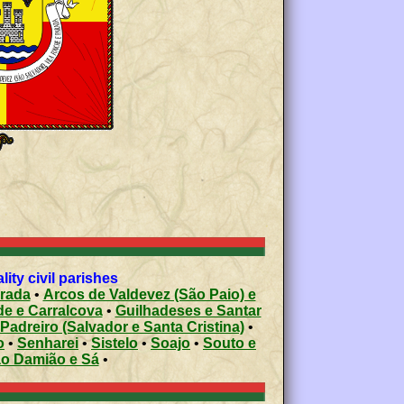
ty civil parishes
arada
•
Arcos de Valdevez (São Paio) e
e e Carralcova
•
Guilhadeses e Santar
Padreiro (Salvador e Santa Cristina)
•
o
•
Senharei
•
Sistelo
•
Soajo
•
Souto e
ão Damião e Sá
•