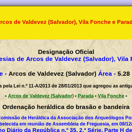
rcos de Valdevez (Salvador), Vila Fonche e Para
Designação Oficial
esias de Arcos de Valdevez (Salvador), Vila
e -
Arcos de Valdevez (Salvador)
Área -
5.28
a pela Lei n.º 11-A/2013 de 28/01/2013 que agregou as antig
•
Arcos de Valdevez (Salvador)
•
Parada
•
Vila Fonche
•
Ordenação heráldica do brasão e bandeira
Comissão de Heráldica da Associação dos Arqueólogos Por
belecida em reunião de Assembleia de Freguesia, em 08/12
o Diário da República n.º 35, 2.ª Série, Parte H d