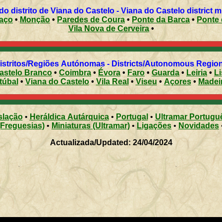
Municípios do distrito de Viana do Castelo - Viana do Castelo district
aço
•
Monção
•
Paredes de Coura
•
Ponte da Barca
•
Ponte 
Vila Nova de Cerveira
•
Distritos/Regiões Autónomas - Districts/Autonomous Regi
astelo Branco
•
Coimbra
•
Évora
•
Faro
•
Guarda
•
Leiria
•
L
túbal
•
Viana do Castelo
•
Vila Real
•
Viseu
•
Açores
•
Madei
slação
•
Heráldica Autárquica
•
Portugal
•
Ultramar Portugu
(Freguesias)
•
Miniaturas (Ultramar)
•
Ligações
•
Novidades
Actualizada/Updated: 24/04/2024