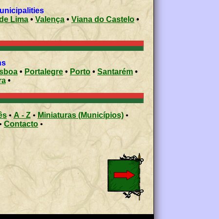
 municipalities
de Lima
•
Valença
•
Viana do Castelo
•
ons
isboa
•
Portalegre
•
Porto
•
Santarém
•
ra
•
ês
•
A - Z
•
Miniaturas (Municípios)
•
•
Contacto
•