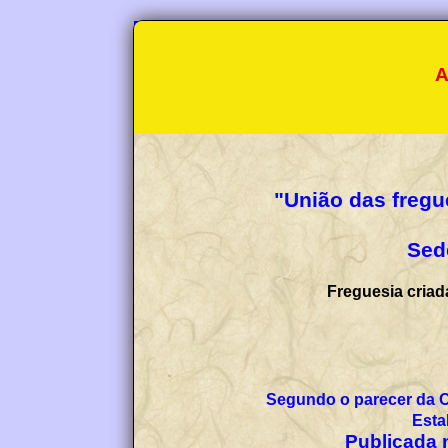
A
"União das fregu
Sed
Freguesia criad
Segundo o parecer da 
Esta
Publicada n