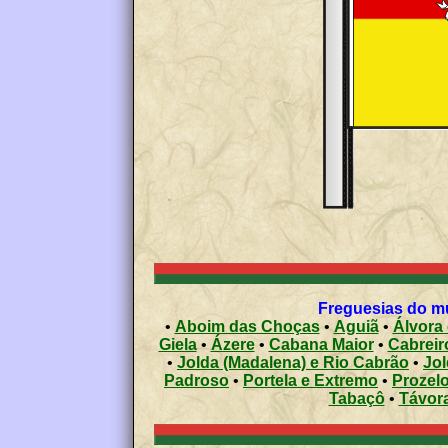
Freguesias do mu
•
Aboim das Choças
•
Aguiã
•
Álvora
Giela
•
Ázere
•
Cabana Maior
•
Cabreir
•
Jolda (Madalena) e Rio Cabrão
•
Jol
Padroso
•
Portela e Extremo
•
Prozel
Tabaçô
•
Távora