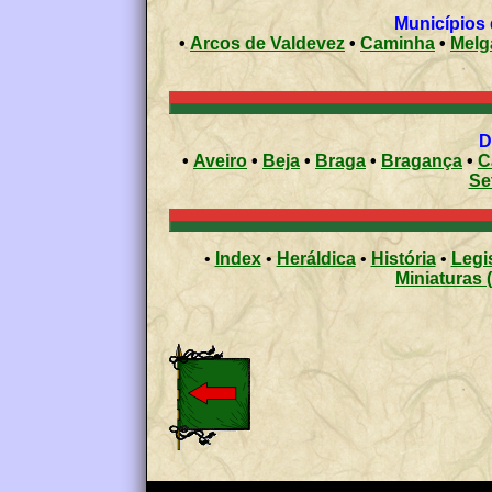
•
Arcos de Valdevez
•
Caminha
•
Melg
•
Aveiro
•
Beja
•
Braga
•
Bragança
•
C
Se
•
Index
•
Heráldica
•
História
•
Legi
Miniaturas 