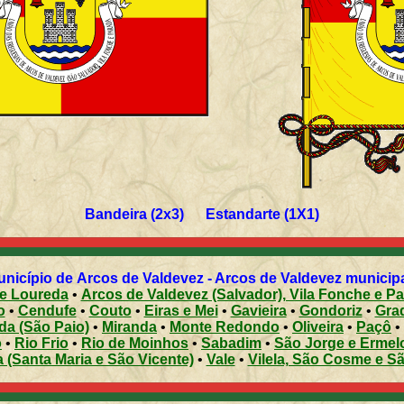
Bandeira (2x3) Estandarte (1X1)
nicípio de Arcos de Valdevez - Arcos de Valdevez municipali
 e Loureda
•
Arcos de Valdevez (Salvador), Vila Fonche e P
o
•
Cendufe
•
Couto
•
Eiras e Mei
•
Gavieira
•
Gondoriz
•
Grad
da (São Paio)
•
Miranda
•
Monte Redondo
•
Oliveira
•
Paçô
•
o
•
Rio Frio
•
Rio de Moinhos
•
Sabadim
•
São Jorge e Ermel
 (Santa Maria e São Vicente)
•
Vale
•
Vilela, São Cosme e S