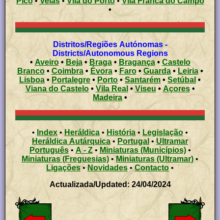
Pico
•
Velas
•
Vila do Porto
•
Vila Franca do Campo
•
Distritos/Regiões Autónomas -
Districts/Autonomous Regions
•
Aveiro
•
Beja
•
Braga
•
Bragança
•
Castelo
Branco
•
Coimbra
•
Évora
•
Faro
•
Guarda
•
Leiria
•
Lisboa
•
Portalegre
•
Porto
•
Santarém
•
Setúbal
•
Viana do Castelo
•
Vila Real
•
Viseu
•
Açores
•
Madeira
•
•
Index
•
Heráldica
•
História
•
Legislação
•
Heráldica Autárquica
•
Portugal
•
Ultramar
Português
•
A - Z
•
Miniaturas (Municípios)
•
Miniaturas (Freguesias)
•
Miniaturas (Ultramar)
•
Ligações
•
Novidades
•
Contacto
•
Actualizada/Updated: 24/04/2024