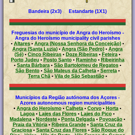
Bandeira (2x3) Estandarte (1X1)
Freguesias do município de Angra do Heroísmo -
Angra do Heroísmo municipality civil parishes
•
Altares
•
Angra (Nossa Senhora da Conceição)
•
Angra (Santa Luzia)
•
Angra (São Pedro)
•
Angra
(Sé)
•
Cinco Ribeiras
•
Doze Ribeiras
•
Feteira
•
Porto Judeu
•
Posto Santo
•
Raminho
•
Ribeirinha
•
Santa Bárbara
•
São Bartolomeu de Regatos
•
São Bento
•
São Mateus da Calheta
•
Serreta
•
Terra Chã
•
Vila de São Sebastião
•
Municípios da Região autónoma dos Açores -
Azores autonomous region municipalities
•
Angra do Heroísmo
•
Calheta
•
Corvo
•
Horta
•
Lagoa
•
Lajes das Flores
•
Lajes do Pico
•
Madalena
•
Nordeste
•
Ponta Delgada
•
Povoação
•
Praia da Vitória
•
Ribeira Grande
•
Santa Cruz da
Graciosa
•
Santa Cruz das Flores
•
São Roque do