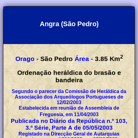
Angra (São Pedro)
2
Orago -
São Pedro
Área -
3.85
Km
Ordenação heráldica do brasão e
bandeira
Segundo o parecer da Comissão de Heráldica da
Associação dos Arqueólogos Portugueses de
12/02/2003
Estabelecida em reunião de Assembleia de
Freguesia, em 11/04/2003
Publicada no Diário da República n.º 103,
3.ª Série, Parte A de 05/05/2003
Registado na Direcção Geral de Autarquias