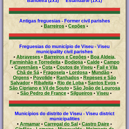
Bandeira (2x3) Estandarte (1X1)
Antigas freguesias - Former civil parishes
•
Barreiros
•
Cepões
•
Freguesias do município de Viseu - Viseu
municipality civil parishes
•
Abraveses
•
Barreiros e Cepões
•
Boa Aldeia,
Farminhão e Torredeita
•
Bodiosa
•
Calde
•
Campo
•
Cavernães
•
Cota
•
Coutos de Viseu
•
Fail e Vila
Chã de Sá
•
Fragosela
•
Lordosa
•
Mundão
•
Orgens
•
Povolide
•
Ranhados
•
Repeses e São
Salvador
•
Ribafeita
•
Rio de Loba
•
Santos Evos
•
São Cipriano e Vil de Souto
•
São João de Lourosa
•
São Pedro de France
•
Silgueiros
•
Viseu
•
Municípios do distrito de Viseu - Viseu district
municipalities
•
Armamar
•
Carregal do Sal
•
Castro Daire
•