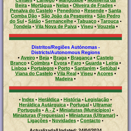
Cinfães
•
Lamego
•
Mangualde
•
Moimenta da
Beira
•
Mortágua
•
Nelas
•
Oliveira de Frades
•
Penalva do Castelo
•
Penedono
•
Resende
•
Santa
Comba Dão
•
São João da Pesqueira
•
São Pedro
do Sul
•
Sátão
•
Sernancelhe
•
Tabuaço
•
Tarouca
•
Tondela
•
Vila Nova de Paiva
•
Viseu
•
Vouzela
•
Distritos/Regiões Autónomas -
Districts/Autonomous Regions
•
Aveiro
•
Beja
•
Braga
•
Bragança
•
Castelo
Branco
•
Coimbra
•
Évora
•
Faro
•
Guarda
•
Leiria
•
Lisboa
•
Portalegre
•
Porto
•
Santarém
•
Setúbal
•
Viana do Castelo
•
Vila Real
•
Viseu
•
Açores
•
Madeira
•
•
Index
•
Heráldica
•
História
•
Legislação
•
Heráldica Autárquica
•
Portugal
•
Ultramar
Português
•
A - Z
•
Miniaturas (Municípios)
•
Miniaturas (Freguesias)
•
Miniaturas (Ultramar)
•
Ligações
•
Novidades
•
Contacto
•
Actualizada/Updated: 24/04/2024