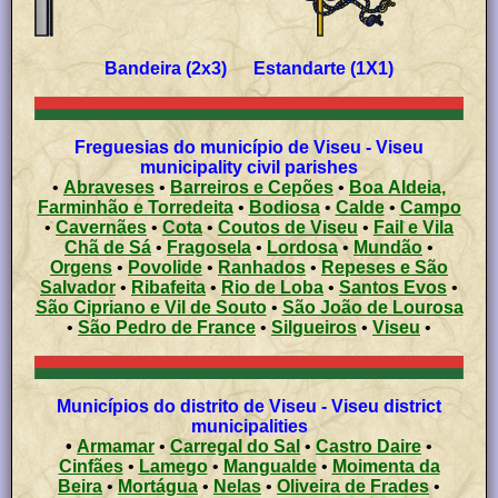
Bandeira (2x3) Estandarte (1X1)
Freguesias do município de Viseu - Viseu
municipality civil parishes
•
Abraveses
•
Barreiros e Cepões
•
Boa Aldeia,
Farminhão e Torredeita
•
Bodiosa
•
Calde
•
Campo
•
Cavernães
•
Cota
•
Coutos de Viseu
•
Fail e Vila
Chã de Sá
•
Fragosela
•
Lordosa
•
Mundão
•
Orgens
•
Povolide
•
Ranhados
•
Repeses e São
Salvador
•
Ribafeita
•
Rio de Loba
•
Santos Evos
•
São Cipriano e Vil de Souto
•
São João de Lourosa
•
São Pedro de France
•
Silgueiros
•
Viseu
•
Municípios do distrito de Viseu - Viseu district
municipalities
•
Armamar
•
Carregal do Sal
•
Castro Daire
•
Cinfães
•
Lamego
•
Mangualde
•
Moimenta da
Beira
•
Mortágua
•
Nelas
•
Oliveira de Frades
•