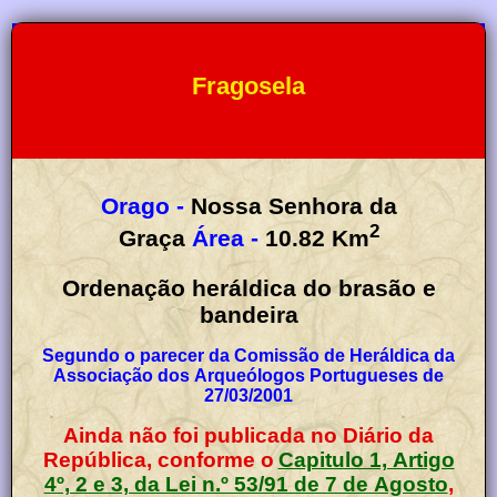
Fragosela
Orago -
Nossa Senhora da
2
Graça
Área -
10.82
Km
Ordenação heráldica do brasão e
bandeira
Segundo o parecer da Comissão de Heráldica da
Associação dos Arqueólogos Portugueses de
27/03/2001
Ainda não foi publicada no Diário da
República, conforme o
Capitulo 1, Artigo
4º, 2 e 3, da Lei n.º 53/91 de 7 de Agosto
,