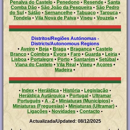
Penalva do Castelo
•
Penedono
•
Resende
•
Santa
Comba Dão
•
São João da Pesqueira
•
São Pedro
do Sul
•
Sátão
•
Sernancelhe
•
Tabuaço
•
Tarouca
•
Tondela
•
Vila Nova de Paiva
•
Viseu
•
Vouzela
•
Distritos/Regiões Autónomas -
Districts/Autonomous Regions
•
Aveiro
•
Beja
•
Braga
•
Bragança
•
Castelo
Branco
•
Coimbra
•
Évora
•
Faro
•
Guarda
•
Leiria
•
Lisboa
•
Portalegre
•
Porto
•
Santarém
•
Setúbal
•
Viana do Castelo
•
Vila Real
•
Viseu
•
Açores
•
Madeira
•
•
Index
•
Heráldica
•
História
•
Legislação
•
Heráldica Autárquica
•
Portugal
•
Ultramar
Português
•
A - Z
•
Miniaturas (Municípios)
•
Miniaturas (Freguesias)
•
Miniaturas (Ultramar)
•
Ligações
•
Novidades
•
Contacto
•
Actualizada/Updated: 08/12/2025