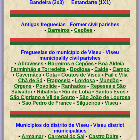
Bandeira (2x3) Estandarte (1X1)
Antigas freguesias - Former civil parishes
•
Barreiros
•
Cepões
•
Freguesias do município de Viseu - Viseu
municipality civil parishes
•
Abraveses
•
Barreiros e Cepões
•
Boa Aldeia,
Farminhão e Torredeita
•
Bodiosa
•
Calde
•
Campo
•
Cavernães
•
Cota
•
Coutos de Viseu
•
Fail e Vila
Chã de Sá
•
Fragosela
•
Lordosa
•
Mundão
•
Orgens
•
Povolide
•
Ranhados
•
Repeses e São
Salvador
•
Ribafeita
•
Rio de Loba
•
Santos Evos
•
São Cipriano e Vil de Souto
•
São João de Lourosa
•
São Pedro de France
•
Silgueiros
•
Viseu
•
Municípios do distrito de Viseu - Viseu district
municipalities
•
Armamar
•
Carregal do Sal
•
Castro Daire
•