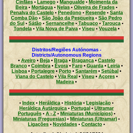
Cinfães
•
Lamego
•
Mangualde
•
Moimenta da
Beira
•
Mortágua
•
Nelas
•
Oliveira de Frades
•
Penalva do Castelo
•
Penedono
•
Resende
•
Santa
Comba Dão
•
São João da Pesqueira
•
São Pedro
do Sul
•
Sátão
•
Sernancelhe
•
Tabuaço
•
Tarouca
•
Tondela
•
Vila Nova de Paiva
•
Viseu
•
Vouzela
•
Distritos/Regiões Autónomas -
Districts/Autonomous Regions
•
Aveiro
•
Beja
•
Braga
•
Bragança
•
Castelo
Branco
•
Coimbra
•
Évora
•
Faro
•
Guarda
•
Leiria
•
Lisboa
•
Portalegre
•
Porto
•
Santarém
•
Setúbal
•
Viana do Castelo
•
Vila Real
•
Viseu
•
Açores
•
Madeira
•
•
Index
•
Heráldica
•
História
•
Legislação
•
Heráldica Autárquica
•
Portugal
•
Ultramar
Português
•
A - Z
•
Miniaturas (Municípios)
•
Miniaturas (Freguesias)
•
Miniaturas (Ultramar)
•
Ligações
•
Novidades
•
Contacto
•