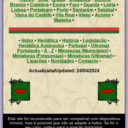
Branco
•
Coimbra
•
Évora
•
Faro
•
Guarda
•
Leiria
•
Lisboa
•
Portalegre
•
Porto
•
Santarém
•
Setúbal
•
Viana do Castelo
•
Vila Real
•
Viseu
•
Açores
•
Madeira
•
•
Index
•
Heráldica
•
História
•
Legislação
•
Heráldica Autárquica
•
Portugal
•
Ultramar
Português
•
A - Z
•
Miniaturas (Municípios)
•
Miniaturas (Freguesias)
•
Miniaturas (Ultramar)
•
Ligações
•
Novidades
•
Contacto
•
Actualizada/Updated: 24/04/2024
Este site foi reconstruido para ser compatível com dispositivos
móveis, mas é possível que não se adapte a todos. Se for o
seu caso, rode-o para a posição horizontal.