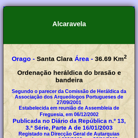
Alcaravela
2
Orago -
Santa Clara
Área -
36.69
Km
Ordenação heráldica do brasão e
bandeira
Segundo o parecer da Comissão de Heráldica da
Associação dos Arqueólogos Portugueses de
27/09/2001
Estabelecida em reunião de Assembleia de
Freguesia, em 06/12/2002
Publicada no Diário da República n.º 13,
3.ª Série, Parte A de 16/01/2003
Registado na Direcção Geral de Autarquias