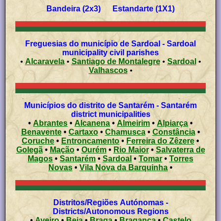
Bandeira (2x3) Estandarte (1X1)
Freguesias do município de Sardoal - Sardoal
municipality civil parishes
•
Alcaravela
•
Santiago de Montalegre
•
Sardoal
•
Valhascos
•
Municípios do distrito de Santarém - Santarém
district municipalities
•
Abrantes
•
Alcanena
•
Almeirim
•
Alpiarça
•
Benavente
•
Cartaxo
•
Chamusca
•
Constância
•
Coruche
•
Entroncamento
•
Ferreira do Zêzere
•
Golegã
•
Mação
•
Ourém
•
Rio Maior
•
Salvaterra de
Magos
•
Santarém
•
Sardoal
•
Tomar
•
Torres
Novas
•
Vila Nova da Barquinha
•
Distritos/Regiões Autónomas -
Districts/Autonomous Regions
•
Aveiro
•
Beja
•
Braga
•
Bragança
•
Castelo