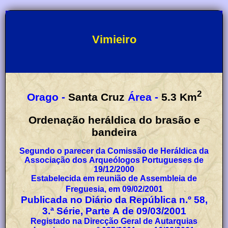
Vimieiro
2
Orago -
Santa Cruz
Área -
5.3
Km
Ordenação heráldica do brasão e
bandeira
Segundo o parecer da Comissão de Heráldica da
Associação dos Arqueólogos Portugueses de
19/12/2000
Estabelecida em reunião de Assembleia de
Freguesia, em 09/02/2001
Publicada no Diário da República n.º 58,
3.ª Série, Parte A de 09/03/2001
Registado na Direcção Geral de Autarquias