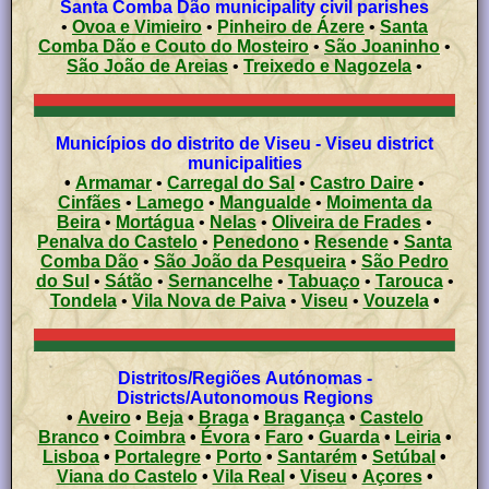
Santa Comba Dão municipality civil parishes
•
Ovoa e Vimieiro
•
Pinheiro de Ázere
•
Santa
Comba Dão e Couto do Mosteiro
•
São Joaninho
•
São João de Areias
•
Treixedo e Nagozela
•
Municípios do distrito de Viseu - Viseu district
municipalities
•
Armamar
•
Carregal do Sal
•
Castro Daire
•
Cinfães
•
Lamego
•
Mangualde
•
Moimenta da
Beira
•
Mortágua
•
Nelas
•
Oliveira de Frades
•
Penalva do Castelo
•
Penedono
•
Resende
•
Santa
Comba Dão
•
São João da Pesqueira
•
São Pedro
do Sul
•
Sátão
•
Sernancelhe
•
Tabuaço
•
Tarouca
•
Tondela
•
Vila Nova de Paiva
•
Viseu
•
Vouzela
•
Distritos/Regiões Autónomas -
Districts/Autonomous Regions
•
Aveiro
•
Beja
•
Braga
•
Bragança
•
Castelo
Branco
•
Coimbra
•
Évora
•
Faro
•
Guarda
•
Leiria
•
Lisboa
•
Portalegre
•
Porto
•
Santarém
•
Setúbal
•
Viana do Castelo
•
Vila Real
•
Viseu
•
Açores
•