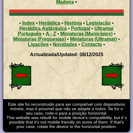
Madeira
•
•
Index
•
Heráldica
•
História
•
Legislação
•
Heráldica Autárquica
•
Portugal
•
Ultramar
Português
•
A - Z
•
Miniaturas (Municípios)
•
Miniaturas (Freguesias)
•
Miniaturas (Ultramar)
•
Ligações
•
Novidades
•
Contacto
•
Actualizada/Updated: 08/12/2025
Este site foi reconstruido para ser compatível com dispositivos
móveis, mas é possível que não se adapte a todos. Se for o
seu caso, rode-o para a posição horizontal.
This website was rebuilt for mobile device's compatibility, but it´s
possible that it's not mobile friendly on some of them. If that's
your case, rotate the device to the horizontal position.